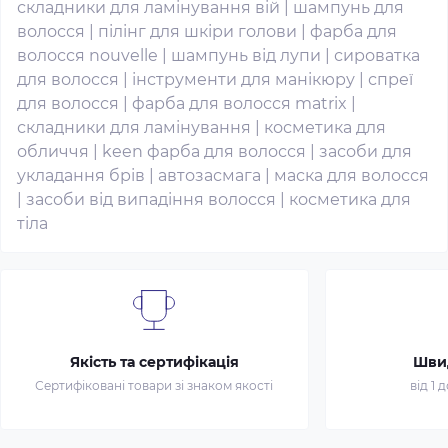
складники для ламінування вій
|
шампунь для
волосся
|
пілінг для шкіри голови
|
фарба для
волосся nouvelle
|
шампунь від лупи
|
сироватка
для волосся
|
інструменти для манікюру
|
спреї
для волосся
|
фарба для волосся matrix
|
складники для ламінування
|
косметика для
обличчя
|
keen фарба для волосся
|
засоби для
укладання брів
|
автозасмага
|
маска для волосся
|
засоби від випадіння волосся
|
косметика для
тіла
Якість та сертифікація
Шви
Сертифіковані товари зі знаком якості
від 1 