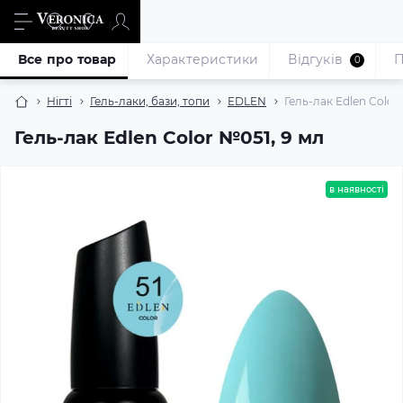
Все про товар
Характеристики
Відгуків
П
0
Нігті
Гель-лаки, бази, топи
EDLEN
Гель-лак Edlen Color
Гель-лак Edlen Color №051, 9 мл
в наявності