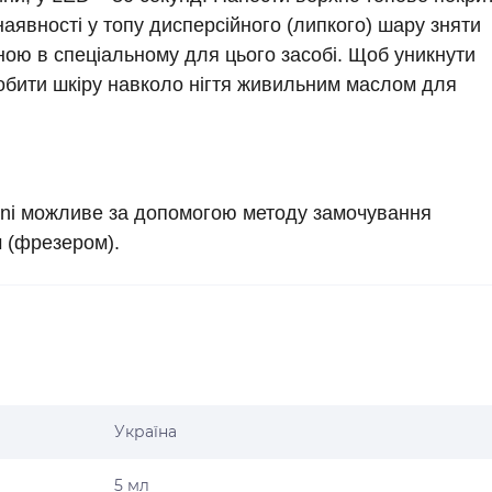
наявності у топу дисперсійного (липкого) шару зняти
ою в спеціальному для цього засобі. Щоб уникнути
обити шкіру навколо нігтя живильним маслом для
ni можливе за допомогою методу замочування
 (фрезером).
Україна
5 мл