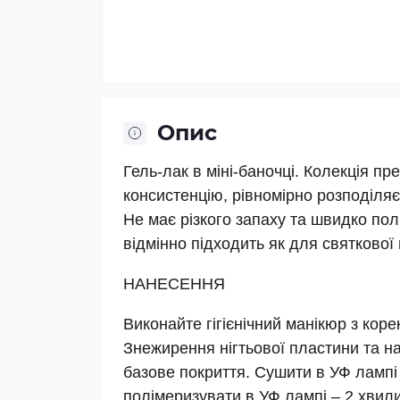
Опис
Гель-лак в міні-баночці. Колекція пр
консистенцію, рівномірно розподіляєт
Не має різкого запаху та швидко полі
відмінно підходить як для святкової 
НАНЕСЕННЯ
Виконайте гігієнічний манікюр з кор
Знежирення нігтьової пластини та н
базове покриття. Сушити в УФ лампі 
полімеризувати в УФ лампі – 2 хвили