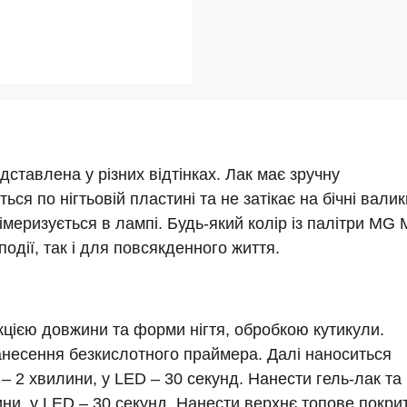
едставлена у різних відтінках. Лак має зручну
ься по нігтьовій пластині та не затікає на бічні валик
меризується в лампі. Будь-який колір із палітри MG M
події, так і для повсякденного життя.
екцією довжини та форми нігтя, обробкою кутикули.
анесення безкислотного праймера. Далі наноситься
– 2 хвилини, у LED – 30 секунд. Нанести гель-лак та
ни, у LED – 30 секунд. Нанести верхнє топове покри