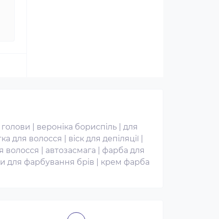
и голови
|
вероніка бориспіль
|
для
ка для волосся
|
віск для депіляції
|
ля волосся
|
автозасмага
|
фарба для
би для фарбування брів
|
крем фарба