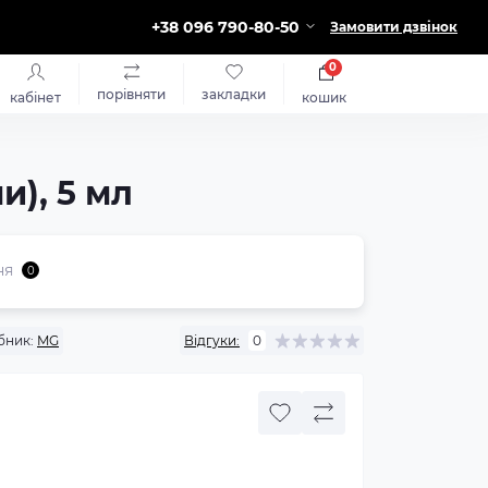
+38 096 790-80-50
Замовити дзвінок
0
порівняти
закладки
кабінет
кошик
и), 5 мл
ня
0
бник:
MG
Відгуки:
0