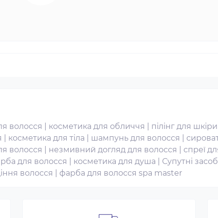
ля волосся
|
косметика для обличчя
|
пілінг для шкір
я
|
косметика для тіла
|
шампунь для волосся
|
сироват
ля волосся
|
незмивний догляд для волосся
|
спреї д
арба для волосся
|
косметика для душа
|
Супутні засо
діння волосся
|
фарба для волосся spa master