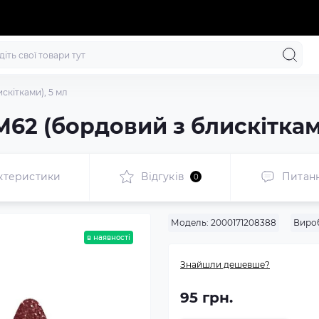
скітками), 5 мл
62 (бордовий з блискіткам
ктеристики
Відгуків
Питан
0
Модель:
2000171208388
Виро
в наявності
Знайшли дешевше?
95 грн.