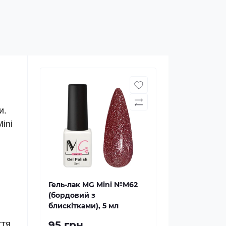
и.
ini
Гель-лак MG Mini №М62
(бордовий з
блискітками), 5 мл
ття
95 грн.