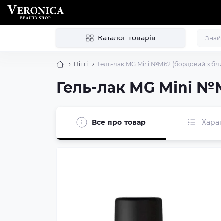
Каталог товарів
Нігті
Гель-лак MG Mini №М62 (бордовий з бли
Гель-лак MG Mini №М
Все про товар
Хара