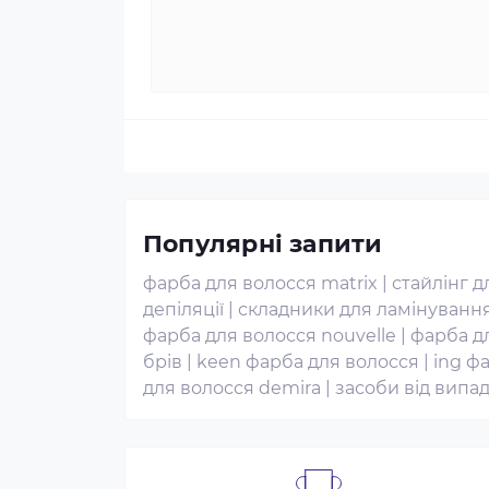
Популярні запити
фарба для волосся matrix
|
стайлінг д
депіляції
|
складники для ламінуванн
фарба для волосся nouvelle
|
фарба д
брів
|
keen фарба для волосся
|
ing ф
для волосся demira
|
засоби від випа