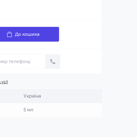
До кошика
 усі)
Україна
5 мл