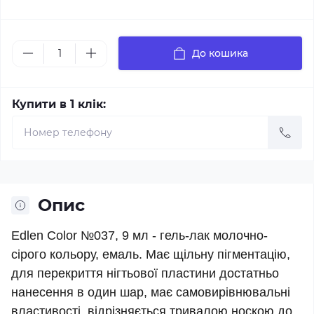
До кошика
Купити в 1 клік:
Опис
Edlen Color №037, 9 мл - гель-лак молочно-
сірого кольору, емаль. Має щільну пігментацію,
для перекриття нігтьової пластини достатньо
нанесення в один шар, має самовирівнювальні
властивості, відрізняється тривалою носкою до