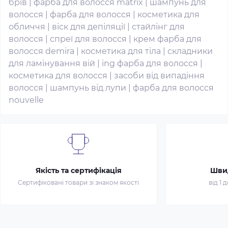
брів
|
фарба для волосся matrix
|
шампунь для
волосся
|
фарба для волосся
|
косметика для
обличчя
|
віск для депіляції
|
стайлінг для
волосся
|
спреї для волосся
|
крем фарба для
волосся demira
|
косметика для тіла
|
складники
для ламінування вій
|
ing фарба для волосся
|
косметика для волосся
|
засоби від випадіння
волосся
|
шампунь від лупи
|
фарба для волосся
nouvelle
Якість та сертифікація
Шви
Сертифіковані товари зі знаком якості
від 1 