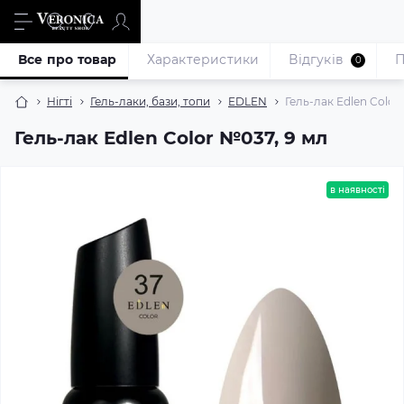
Все про товар
Характеристики
Відгуків
П
0
Нігті
Гель-лаки, бази, топи
EDLEN
Гель-лак Edlen Color
Гель-лак Edlen Color №037, 9 мл
в наявності