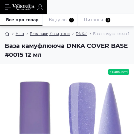
Все про товар
Відгуків
Питання
0
0
Нігті
Гель-лаки, бази, топи
DNKa'
База камуфлююча DNK
База камуфлююча DNKA COVER BASE
#0015 12 мл
в наявності