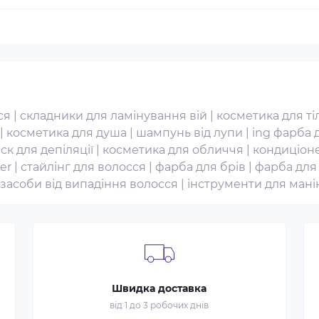
ся
|
складники для ламінування вій
|
косметика для ті
|
косметика для душа
|
шампунь від лупи
|
ing фарба 
іск для депіляції
|
косметика для обличчя
|
кондиціон
er
|
стайлінг для волосся
|
фарба для брів
|
фарба для
засоби від випадіння волосся
|
інструменти для ман
Швидка доставка
від 1 до 3 робочих днів