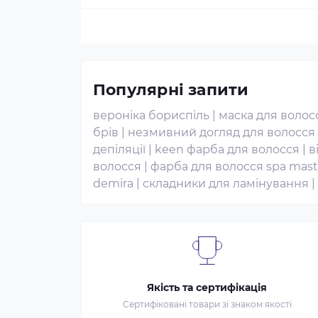
Популярні запити
вероніка бориспіль
|
маска для волос
брів
|
незмивний догляд для волосся
депіляції
|
keen фарба для волосся
|
в
волосся
|
фарба для волосся spa mast
demira
|
складники для ламінування
|
Якість та сертифікація
Сертифіковані товари зі знаком якості