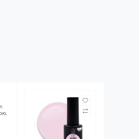
т.
ою,