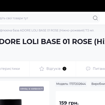
флююча база ADORE LOLI BASE 01 ROSE (Ніжно-рожевий) 7.5 мл.
ORE LOLI BASE 01 ROSE (Ні
ктеристики
Відгуків
Питан
0
Модель:
1737202644
Виробни
немає в наявності
159 грн.