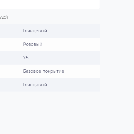
 усі)
Глянцевый
Розовый
7.5
Базовое покрытие
Глянцевый