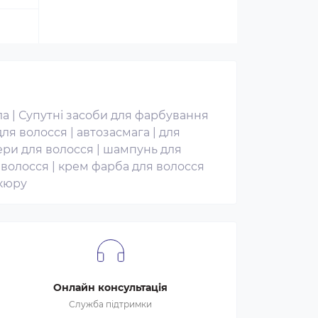
ла
|
Супутні засоби для фарбування
для волосся
|
автозасмага
|
для
ери для волосся
|
шампунь для
 волосся
|
крем фарба для волосся
ікюру
Онлайн консультація
Служба підтримки