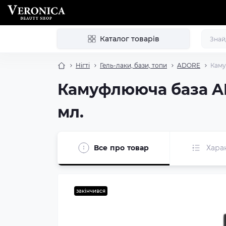
Каталог товарів
Нігті
Гель-лаки, бази, топи
ADORE
Каму
Камуфлююча база AD
мл.
Все про товар
Хара
закінчився