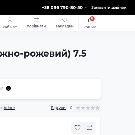
+38 096 790-80-50
Замовити дзвінок
0
порівняти
закладки
кабінет
кошик
жно-рожевий) 7.5
ня
0
к:
Adore
Відгуки:
0