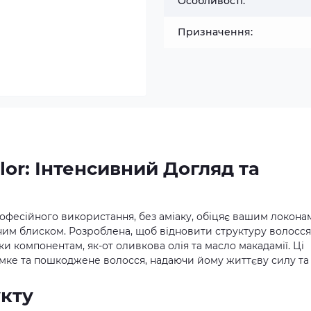
Особливості:
Призначення:
lor: Інтенсивний Догляд та
рофесійного використання, без аміаку, обіцяє вашим локона
ним блиском. Розроблена, щоб відновити структуру волосся
и компонентам, як-от оливкова олія та масло макадамії. Ці
амке та пошкоджене волосся, надаючи йому життєву силу та
кту