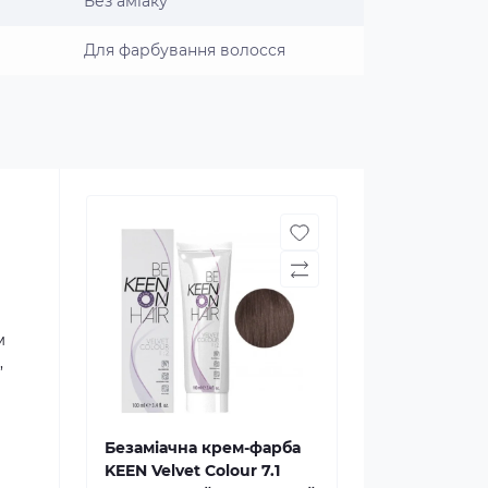
Без аміаку
Для фарбування волосся
м
,
Безаміачна крем-фарба
KEEN Velvet Colour 7.1