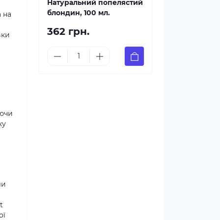
Натуральний попелястий
блондин, 100 мл.
а на
362 грн.
вки
уючи
ку
ли
t
ої