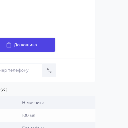
До кошика
 усі)
Німеччина
100 мл