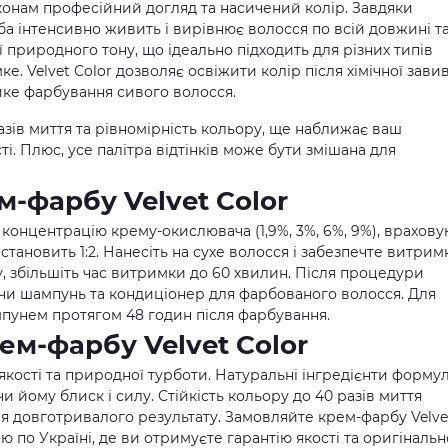
конам професійний догляд та насичений колір. Завдяки
рба інтенсивно живить і вирівнює волосся по всій довжині т
ії природного тону, що ідеально підходить для різних типів
. Velvet Color дозволяє освіжити колір після хімічної зави
йке фарбування сивого волосся.
азів миття та рівномірність кольору, ще наближає ваш
і. Плюс, усе палітра відтінків може бути змішана для
м-фарбу Velvet Color
 концентрацію крему-окислювача (1,9%, 3%, 6%, 9%), врахов
тановить 1:2. Нанесіть на сухе волосся і забезпечте витрим
, збільшіть час витримки до 60 хвилин. Після процедури
чи шампунь та кондиціонер для фарбованого волосся. Для
пунем протягом 48 годин після фарбування.
ем-фарбу Velvet Color
 якості та природної турботи. Натуральні інгредієнти форму
 йому блиск і силу. Стійкість кольору до 40 разів миття
 довготривалого результату. Замовляйте крем-фарбу Velve
ю по Україні, де ви отримуєте гарантію якості та оригінальн