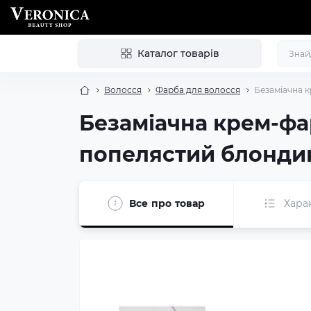
Каталог товарів
Волосся
Фарба для волосся
Безаміачна к
Безаміачна крем-фар
попелястий блондин
Все про товар
Хара