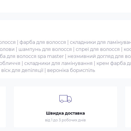
волосся
|
фарба для волосся
|
складники для ламінуван
голови
|
шампунь для волосся
|
спреї для волосся
|
ко
ба для волосся spa master
|
незмивний догляд для во
 обличчя
|
складники для ламінування
|
крем фарба д
|
віск для депіляції
|
вероніка бориспіль
Швидка доставка
від 1 до 3 робочих днів