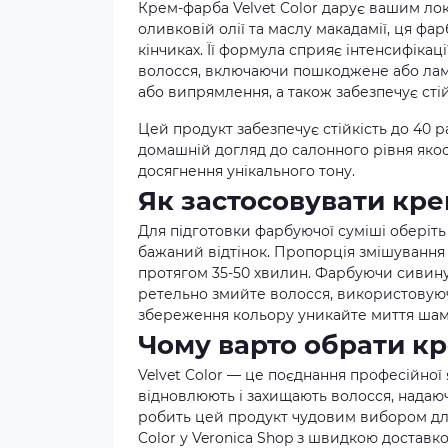
Крем-фарба Velvet Color дарує вашим ло
оливковій олії та маслу макадамії, ця фа
кінчиках. Її формула сприяє інтенсифікац
волосся, включаючи пошкоджене або ламке
або випрямлення, а також забезпечує сті
Цей продукт забезпечує стійкість до 40 р
домашній догляд до салонного рівня якост
досягнення унікального тону.
Як застосовувати кре
Для підготовки фарбуючої суміші оберіть
бажаний відтінок. Пропорція змішування с
протягом 35-50 хвилин. Фарбуючи сивину
ретельно змийте волосся, використовую
збереження кольору уникайте миття шам
Чому варто обрати кр
Velvet Color — це поєднання професійної
відновлюють і захищають волосся, надаючи
робить цей продукт чудовим вибором для
Color у Veronica Shop з швидкою доставко