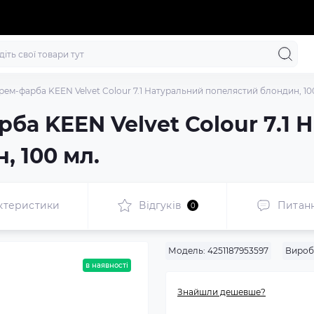
рем-фарба KEEN Velvet Colour 7.1 Натуральний попелястий блондин, 10
ба KEEN Velvet Colour 7.1 
, 100 мл.
ктеристики
Відгуків
Питан
0
Модель:
4251187953597
Вироб
в наявності
Знайшли дешевше?