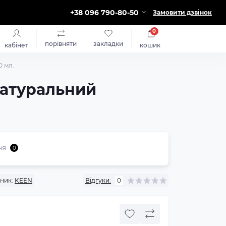
+38 096 790-80-50
Замовити дзвінок
0
порівняти
закладки
кабінет
кошик
0 мл.
Натуральний
ня
0
ник:
KEEN
Відгуки:
0