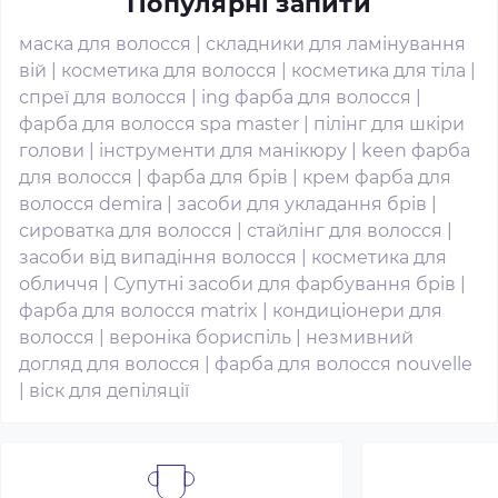
Популярні запити
маска для волосся
|
складники для ламінування
вій
|
косметика для волосся
|
косметика для тіла
|
спреї для волосся
|
ing фарба для волосся
|
фарба для волосся spa master
|
пілінг для шкіри
голови
|
інструменти для манікюру
|
keen фарба
для волосся
|
фарба для брів
|
крем фарба для
волосся demira
|
засоби для укладання брів
|
сироватка для волосся
|
стайлінг для волосся
|
засоби від випадіння волосся
|
косметика для
обличчя
|
Супутні засоби для фарбування брів
|
фарба для волосся matrix
|
кондиціонери для
волосся
|
вероніка бориспіль
|
незмивний
догляд для волосся
|
фарба для волосся nouvelle
|
віск для депіляції