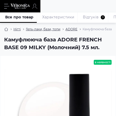
Все про товар
Характеристики
Відгуків
П
0
Нігті
Гель-лаки, бази, топи
ADORE
Камуфлююча база AD
Камуфлююча база ADORE FRENCH
BASE 09 MILKY (Молочний) 7.5 мл.
в наявності