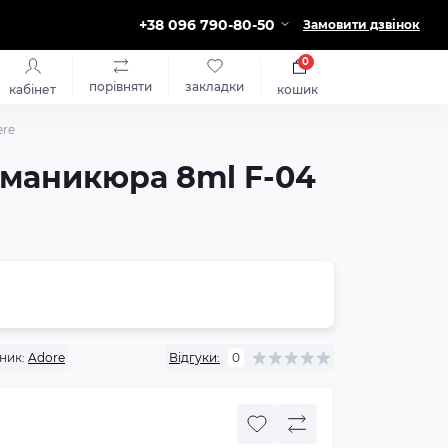
+38 096 790-80-50
Замовити дзвінок
0
порівняти
закладки
кабінет
кошик
ere
 маникюра 8ml F-04
ник:
Adore
Відгуки:
0