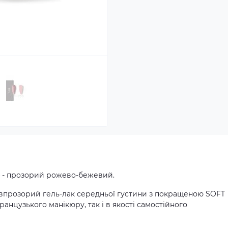
4 - прозорий рожево-бежевий.
івпрозорий гель-лак середньої густини з покращеною SOFT
анцузького манікюру, так і в якості самостійного