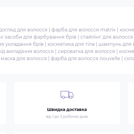
огляд для волосся
|
фарба для волосся matrix
|
косме
ні засоби для фарбування брів
|
стайлінг для волосся
ля укладання брів
|
косметика для тіла
|
шампунь для 
від випадіння волосся
|
сироватка для волосся
|
косме
|
маска для волосся
|
фарба для волосся nouvelle
|
скл
Швидка доставка
від 1 до 3 робочих днів