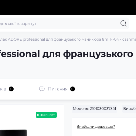
-лак ADORE professional для французького маникюра 8ml F-04 - cashm
fessional для французького
ків
Питання
0
0
Модель:
2101030037351
Вироб
в наявності
Знайшли дешевше?