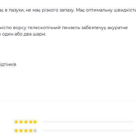
кає в пазухи, не має різкого запаху. Має оптимальну швидкіст
істю ворсу телескопічний пензель забезпечує акуратне
в один або два шари.
ідтінків