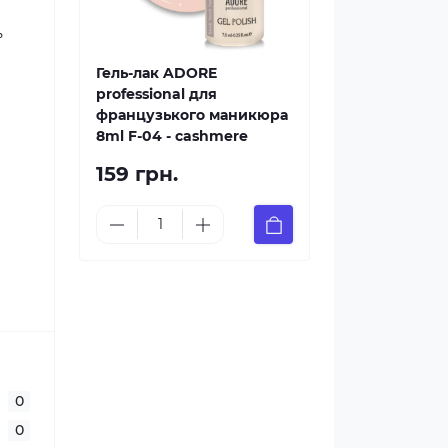
ь
Гель-лак ADORE
professional для
французького маникюра
8ml F-04 - cashmere
159 грн.
0
0