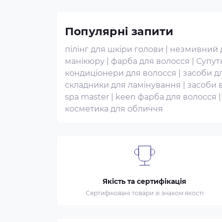
Популярні запити
пілінг для шкіри голови
|
незмивний д
манікюру
|
фарба для волосся
|
Супут
кондиціонери для волосся
|
засоби д
складники для ламінування
|
засоби 
spa master
|
keen фарба для волосся
косметика для обличчя
Якість та сертифікація
Сертифіковані товари зі знаком якості