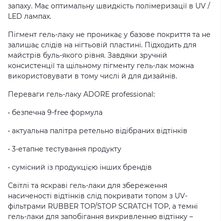
запаху. Має оптимальну швидкість полімеризації в UV /
LED лампах.
Пігмент гель-лаку не проникає у базове покриття та не
залишає слідів на нігтьовій пластині. Підходить для
майстрів буль-якого рівня. Завдяки зручній
консистенції та щільному пігменту гель-лак можна
використовувати в тому числі й для дизайнів.
Переваги гель-лаку ADORE professional:
• безпечна 9-free формула
• актуальна палітра ретельно відібраних відтінків
• 3-етапне тестування продукту
• сумісний із продукцією інших брендів
Світлі та яскраві гель-лаки для збереження
насиченості відтінків слід покривати топом з UV-
фільтрами RUBBER TOP/STOP SCRATCH TOP, а темні
гель-лаки для запобігання викривленню відтінку –