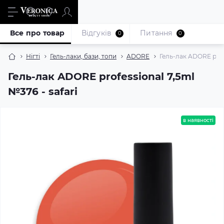
Все про товар
Відгуків
Питання
0
0
Нігті
Гель-лаки, бази, топи
ADORE
Гель-лак ADORE profe
Гель-лак ADORE professional 7,5ml
№376 - safari
в наявності