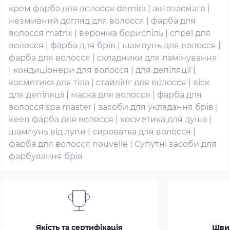
крем фарба для волосся demira
|
автозасмага
|
незмивний догляд для волосся
|
фарба для
волосся matrix
|
вероніка бориспіль
|
спреї для
волосся
|
фарба для брів
|
шампунь для волосся
|
фарба для волосся
|
складники для ламінування
|
кондиціонери для волосся
|
для депіляції
|
косметика для тіла
|
стайлінг для волосся
|
віск
для депіляції
|
маска для волосся
|
фарба для
волосся spa master
|
засоби для укладання брів
|
keen фарба для волосся
|
косметика для душа
|
шампунь від лупи
|
сироватка для волосся
|
фарба для волосся nouvelle
|
Супутні засоби для
фарбування брів
Якість та сертифікація
Шви