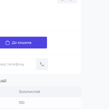
До кошика
 усі)
Золотистий
100