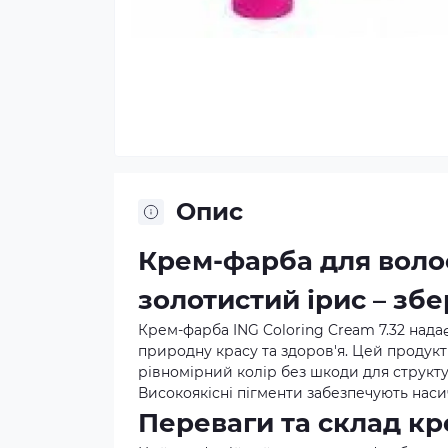
Опис
Крем-фарба для волос
золотистий ірис – зб
Крем-фарба ING Coloring Cream 7.32 над
природну красу та здоров'я. Цей продукт 
рівномірний колір без шкоди для структу
Високоякісні пігменти забезпечують наси
Переваги та склад кр