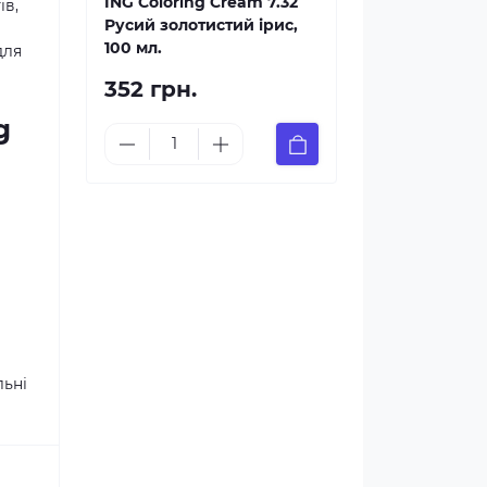
ING Coloring Cream 7.32
ів,
Русий золотистий ірис,
100 мл.
для
352 грн.
g
льні