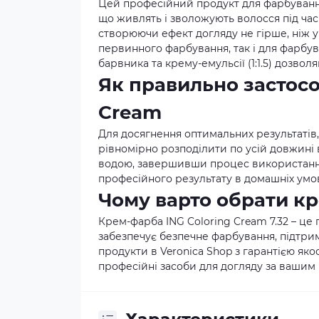
Цей професійний продукт для фарбуванн
що живлять і зволожують волосся під час
створюючи ефект догляду не гірше, ніж у
первинного фарбування, так і для фарбу
барвника та крему-емульсії (1:1.5) дозво
Як правильно застосо
Cream
Для досягнення оптимальних результатів,
рівномірно розподілити по усій довжині 
водою, завершивши процес використання
професійного результату в домашніх умо
Чому варто обрати кр
Крем-фарба ING Coloring Cream 7.32 – це 
забезпечує безпечне фарбування, підтри
продукти в
Veronica Shop
з гарантією яко
професійні засоби для догляду за вашим