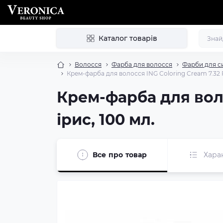
Каталог товарів
Волосся
Фарба для волосся
Фарби для с
Крем-фарба для волосся ING Coloring Cream 7.32 
Крем-фарба для воло
ірис, 100 мл.
Все про товар
Хара