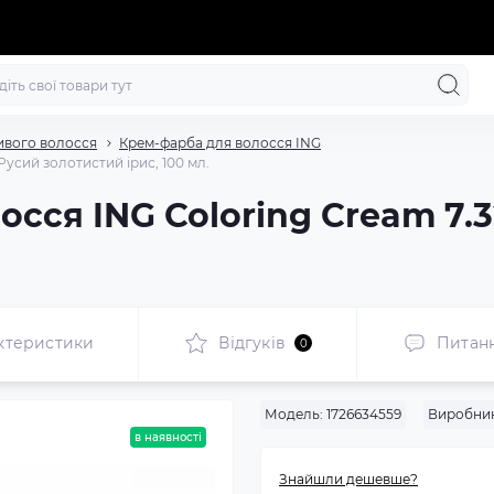
ивого волосся
Крем-фарба для волосся ING
Русий золотистий ірис, 100 мл.
сся ING Coloring Cream 7.
ктеристики
Відгуків
Питан
0
Модель:
1726634559
Виробник
в наявності
Знайшли дешевше?