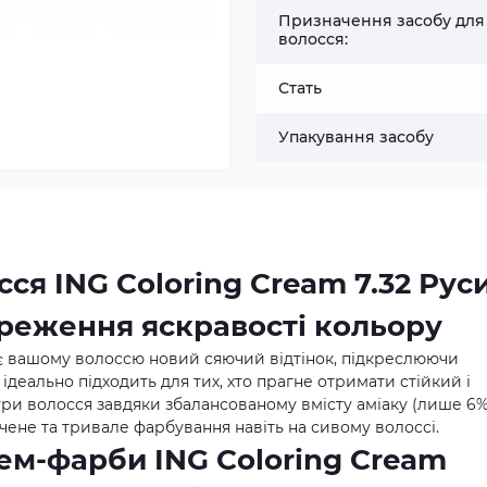
Призначення засобу для
волосся:
Стать
Упакування засобу
ся ING Coloring Cream 7.32 Рус
ереження яскравості кольору
ає вашому волоссю новий сяючий відтінок, підкреслюючи
ідеально підходить для тих, хто прагне отримати стійкий і
ри волосся завдяки збалансованому вмісту аміаку (лише 6%
чене та тривале фарбування навіть на сивому волоссі.
ем-фарби ING Coloring Cream