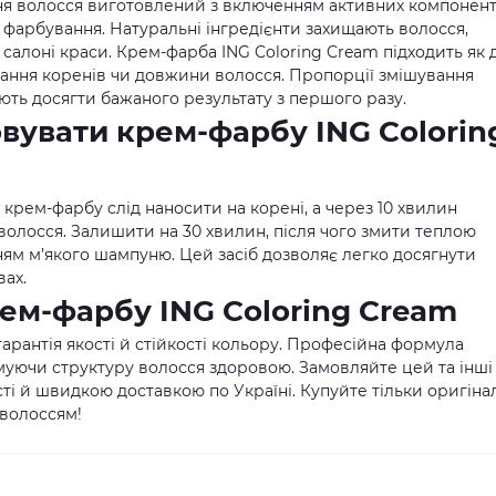
я волосся виготовлений з включенням активних компонент
 фарбування. Натуральні інгредієнти захищають волосся,
 салоні краси. Крем-фарба ING Coloring Cream підходить як 
вання коренів чи довжини волосся. Пропорції змішування
ляють досягти бажаного результату з першого разу.
вувати крем-фарбу ING Colorin
 крем-фарбу слід наносити на корені, а через 10 хвилин
волосся. Залишити на 30 хвилин, після чого змити теплою
м м’якого шампуню. Цей засіб дозволяє легко досягнути
вах.
ем-фарбу ING Coloring Cream
гарантія якості й стійкості кольору. Професійна формула
муючи структуру волосся здоровою. Замовляйте цей та інші
сті й швидкою доставкою по Україні. Купуйте тільки оригіна
 волоссям!