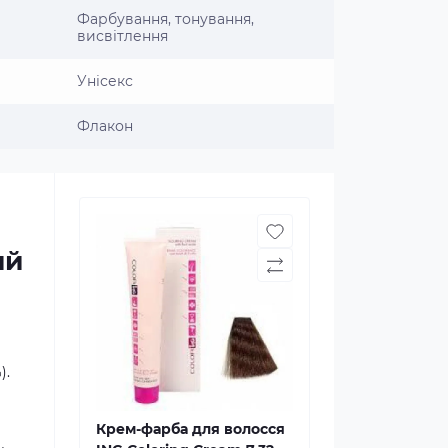
Фарбування, тонування,
висвітлення
Унісекс
Флакон
ий
).
Крем-фарба для волосся