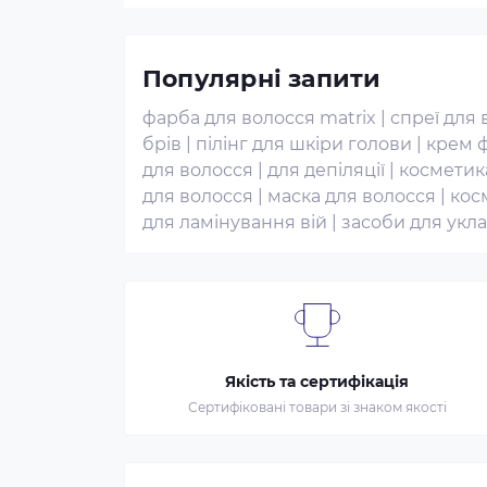
Популярні запити
фарба для волосся matrix
|
спреї для 
брів
|
пілінг для шкіри голови
|
крем ф
для волосся
|
для депіляції
|
косметик
для волосся
|
маска для волосся
|
кос
для ламінування вій
|
засоби для укл
Якість та сертифікація
Сертифіковані товари зі знаком якості