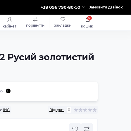
+38 096 790-80-50
Замовити дзвінок
0
порівняти
закладки
кабінет
кошик
32 Русий золотистий
ня
0
:
ING
Відгуки:
0