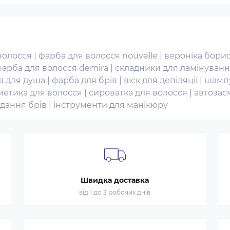
волосся
|
фарба для волосся nouvelle
|
вероніка борис
арба для волосся demira
|
складники для ламінуван
а для душа
|
фарба для брів
|
віск для депіляції
|
шампу
метика для волосся
|
сироватка для волосся
|
автозас
адання брів
|
інструменти для манікюру
Швидка доставка
від 1 до 3 робочих днів