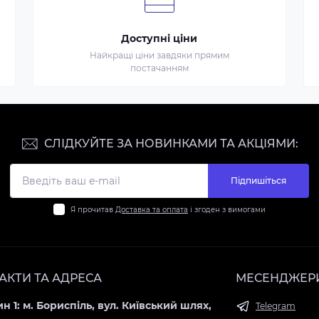
Доступні ціни
Найкращі ціни завдяки прямим
постачанням
СЛІДКУЙТЕ ЗА НОВИНКАМИ ТА АКЦІЯМИ:
Підпишіться
Я прочитав
Доставка та оплата
і згоден з вимогами
АКТИ ТА АДРЕСА
МЕСЕНДЖЕР
н 1: м. Бориспіль, вул. Київський шлях,
Telegram