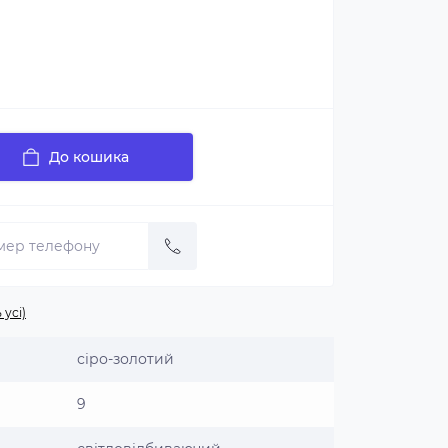
До кошика
 усі)
сіро-золотий
9