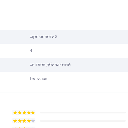
сіро-золотий
9
світловідбиваючий
Гель-лак