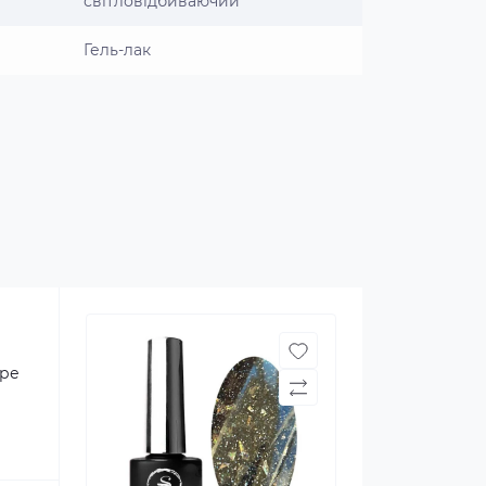
світловідбиваючий
Гель-лак
бре