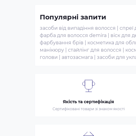
Популярні запити
засоби від випадіння волосся
|
спреї 
фарба для волосся demira
|
віск для д
фарбування брів
|
косметика для об
манікюру
|
стайлінг для волосся
|
кос
голови
|
автозасмага
|
засоби для укл
Якість та сертифікація
Сертифіковані товари зі знаком якості