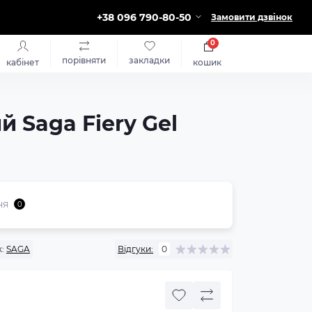
+38 096 790-80-50
Замовити дзвінок
0
порівняти
закладки
кабінет
кошик
 Saga Fiery Gel
ня
0
:
SAGA
Відгуки:
0