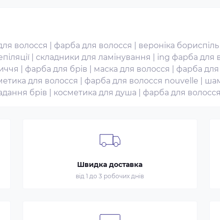
для волосся
|
фарба для волосся
|
вероніка бориспіль
епіляції
|
складники для ламінування
|
ing фарба для 
личчя
|
фарба для брів
|
маска для волосся
|
фарба для
метика для волосся
|
фарба для волосся nouvelle
|
шам
адання брів
|
косметика для душа
|
фарба для волосся
Швидка доставка
від 1 до 3 робочих днів