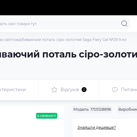
ак світловідбиваючий поталь сіро-золотий Saga Fiery Gel №29 9 мл
иваючий поталь сіро-золотий
ктеристики
Відгуків
Питан
0
Модель:
1705128896
Виробник
в наявності
Знайшли дешевше?