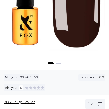
Модель:
59057678970
Виробник:
F.O.X
Відгуки:
0
Знайшли дешевше?