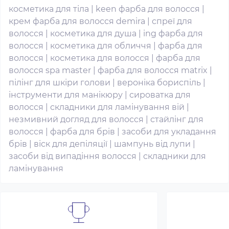
косметика для тіла
|
keen фарба для волосся
|
крем фарба для волосся demira
|
спреї для
волосся
|
косметика для душа
|
ing фарба для
волосся
|
косметика для обличчя
|
фарба для
волосся
|
косметика для волосся
|
фарба для
волосся spa master
|
фарба для волосся matrix
|
пілінг для шкіри голови
|
вероніка бориспіль
|
інструменти для манікюру
|
сироватка для
волосся
|
складники для ламінування вій
|
незмивний догляд для волосся
|
стайлінг для
волосся
|
фарба для брів
|
засоби для укладання
брів
|
віск для депіляції
|
шампунь від лупи
|
засоби від випадіння волосся
|
складники для
ламінування