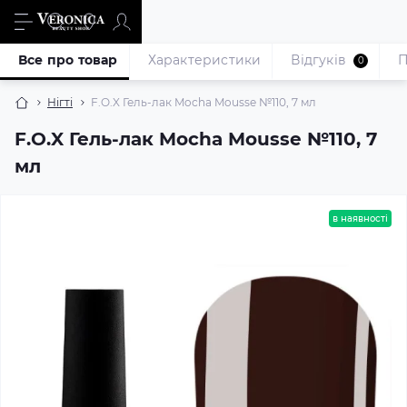
Все про товар
Характеристики
Відгуків
П
0
Нігті
F.O.X Гель-лак Mocha Mousse №110, 7 мл
F.O.X Гель-лак Mocha Mousse №110, 7
мл
в наявності