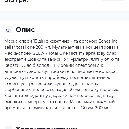
315 грн.
Опис
Маска-спрей 15 дій з кератином та арганою Echosline
seliar total one 200 мл. Мультиактивна концентрована
маска-спрей SELIAR Total One містить арганову олію,
екстракти шовку та захисні УФ-фільтри, лляну олію та
кератин. Засіб володіє широким спектром дії:
відновлює, зволожує і живить пошкоджене волосся,
усуває пухнастість і проблему посічених кінчиків,
полегшує процес розчісування, доглядає за
фарбованим волоссям, надає об'єм тонкому волоссю,
має антиоксидантну дію, захищає волосся від вітру,
високих тамператур та сонця. Маска має приємний
аромат та не змивається з волосся. Об'єм: 200 мл.