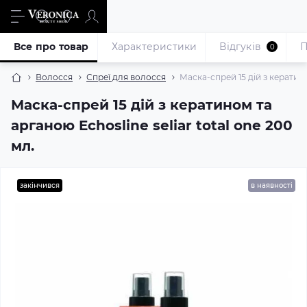
Все про товар
Характеристики
Відгуків
П
0
Волосся
Спреї для волосся
Маска-спрей 15 дій з кератино
Маска-спрей 15 дій з кератином та
арганою Echosline seliar total one 200
мл.
закінчився
в наявності