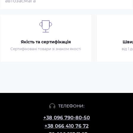
автозасмага
Якість та сертифікація
Шви
Сертифіковані товари зі знаком якості
від 1 
ТЕЛЕФОНИ:
+38 096 790-80-50
+38 066 410 76 72