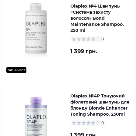
Olaplex №4 Шампунь
«Система захисту
волосся» Bond
Maintenance Shampoo,
250 ml
0
1 399 грн.
закінчився
Olaplex №4P Тонуючий
фіолетовий шампунь для
блонду Blonde Enhancer
Toning Shampoo, 250ml
0
1 399 грн.