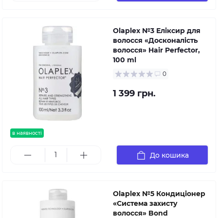
Olaplex №3 Еліксир для
волосся «Досконалість
волосся» Hair Perfector,
100 ml
0
1 399 грн.
в наявності
До кошика
Olaplex №5 Кондиціонер
«Система захисту
волосся» Bond