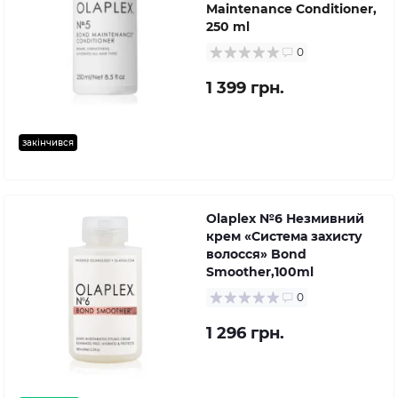
Maintenance Conditioner,
250 ml
0
1 399 грн.
закінчився
Olaplex №6 Незмивний
крем «Система захисту
волосся» Bond
Smoother,100ml
0
1 296 грн.