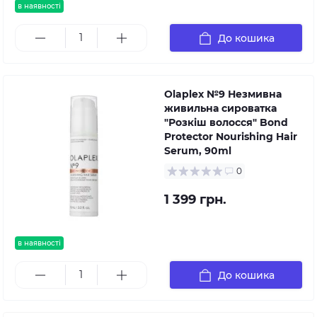
в наявності
До кошика
Olaplex №9 Незмивна
живильна сироватка
"Розкіш волосся" Bond
Protector Nourishing Hair
Serum, 90ml
0
1 399 грн.
в наявності
До кошика