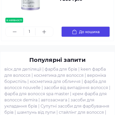
в наявності
До кошика
Популярні запити
віск для депіляції
|
фарба для брів
|
keen фарба
для волосся
|
косметика для волосся
|
вероніка
бориспіль
|
косметика для обличчя
|
фарба для
волосся nouvelle
|
засоби від випадіння волосся
|
фарба для волосся spa master
|
крем фарба для
волосся demira
|
автозасмага
|
засоби для
укладання брів
|
Супутні засоби для фарбування
брів
|
шампунь від лупи
|
стайлінг для волосся
|