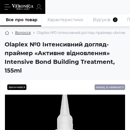
Все про товар
Характеристики
Відгуків
П
0
Волосся
Olaplex №0 Інтенсивний догляд-праймер «Активне в
Olaplex №0 Інтенсивний догляд-
праймер «Активне відновлення»
Intensive Bond Building Treatment,
155ml
закінчився
немає в наявності