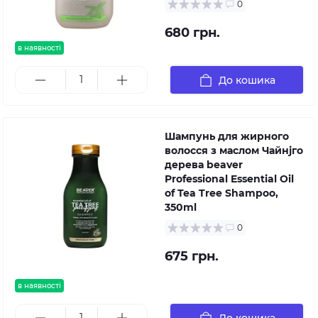
0
680 грн.
в наявності
До кошика
Шампунь для жирного
волосся з маслом Чайнjго
дерева beaver
Professional Essential Oil
of Tea Tree Shampoo,
350ml
0
675 грн.
в наявності
До кошика