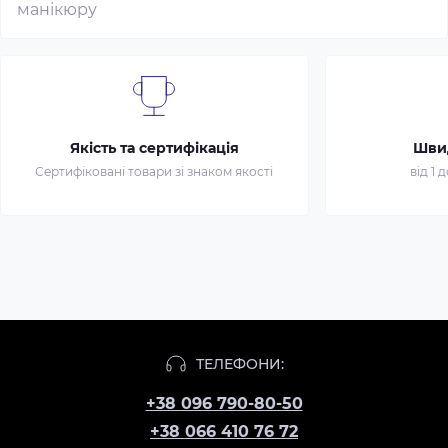
манікюру
Якість та сертифікація
Шви
Сертифіковані товари зі знаком якості
від 1 
ТЕЛЕФОНИ:
+38 096 790-80-50
+38 066 410 76 72