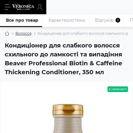
Все про товар
Характеристики
Відгуків
П
0
Волосся
Кондиціонер для слабкого волосся схильного до ламк
Кондиціонер для слабкого волосся
схильного до ламкості та випадіння
Beaver Professional Biotin & Caffeine
Thickening Conditioner, 350 мл
в наявності