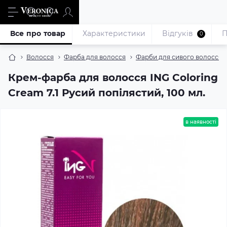
Все про товар
Характеристики
Відгуків
П
0
Волосся
Фарба для волосся
Фарби для сивого волосся
Крем-фарба для волосся ING Coloring
Cream 7.1 Русий попілястий, 100 мл.
в наявності