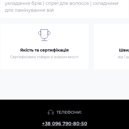
укладання брів
|
спреї для волосся
|
складники
для ламінування вій
Якість та сертифікація
Шви
Сертифіковані товари зі знаком якості
від 1 
ТЕЛЕФОНИ:
+38 096 790-80-50