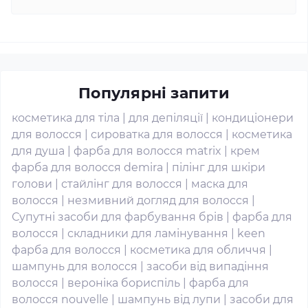
Популярні запити
косметика для тіла
|
для депіляції
|
кондиціонери
для волосся
|
сироватка для волосся
|
косметика
для душа
|
фарба для волосся matrix
|
крем
фарба для волосся demira
|
пілінг для шкіри
голови
|
стайлінг для волосся
|
маска для
волосся
|
незмивний догляд для волосся
|
Супутні засоби для фарбування брів
|
фарба для
волосся
|
складники для ламінування
|
keen
фарба для волосся
|
косметика для обличчя
|
шампунь для волосся
|
засоби від випадіння
волосся
|
вероніка бориспіль
|
фарба для
волосся nouvelle
|
шампунь від лупи
|
засоби для