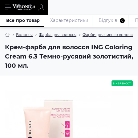
Все про товар
Характеристики
Відгуків
П
0
Волосся
Фарба для волосся
Фарби для сивого волосся
Крем-фарба для волосся ING Coloring
Cream 6.3 Темно-русявий золотистий,
100 мл.
в наявності