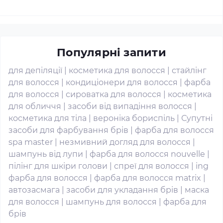
Популярні запити
для депіляції
|
косметика для волосся
|
стайлінг
для волосся
|
кондиціонери для волосся
|
фарба
для волосся
|
сироватка для волосся
|
косметика
для обличчя
|
засоби від випадіння волосся
|
косметика для тіла
|
вероніка бориспіль
|
Супутні
засоби для фарбування брів
|
фарба для волосся
spa master
|
незмивний догляд для волосся
|
шампунь від лупи
|
фарба для волосся nouvelle
|
пілінг для шкіри голови
|
спреї для волосся
|
ing
фарба для волосся
|
фарба для волосся matrix
|
автозасмага
|
засоби для укладання брів
|
маска
для волосся
|
шампунь для волосся
|
фарба для
брів