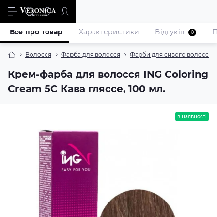
Все про товар
Характеристики
Відгуків
П
0
Волосся
Фарба для волосся
Фарби для сивого волосся
Крем-фарба для волосся ING Coloring
Cream 5С Кава гляссе, 100 мл.
в наявності