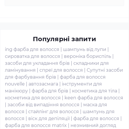
Популярні запити
ing фарба для волосся
|
шампунь від лупи
|
сироватка для волосся
|
вероніка бориспіль
|
засоби для укладання брів
|
складники для
ламінування
|
спреї для волосся
|
Супутні засоби
для фарбування брів
|
фарба для волосся
nouvelle
|
автозасмага
|
інструменти для
манікюру
|
фарба для брів
|
косметика для тіла
|
косметика для волосся
|
keen фарба для волосся
|
засоби від випадіння волосся
|
маска для
волосся
|
стайлінг для волосся
|
шампунь для
волосся
|
віск для депіляції
|
фарба для волосся
|
фарба для волосся matrix
|
незмивний догляд