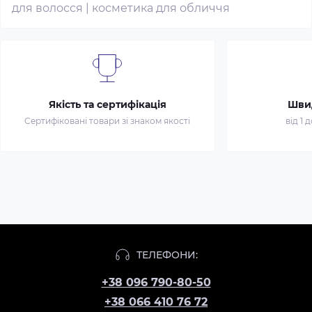
для волосся
|
косметика для обличчя
Якість та сертифікація
Шви
Сертифіковані товари зі знаком якості
від 1 
ТЕЛЕФОНИ:
+38 096 790-80-50
+38 066 410 76 72