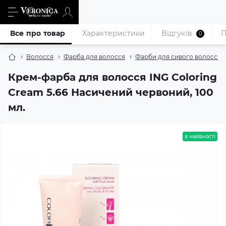
Все про товар
Характеристики
Відгуків
П
0
Волосся
Фарба для волосся
Фарби для сивого волосся
Крем-фарба для волосся ING Coloring
Cream 5.66 Насичений червоний, 100
мл.
в наявності