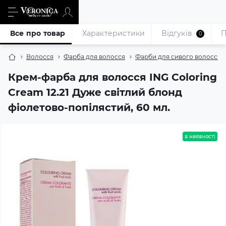
Все про товар
Характеристики
Відгуків
П
0
Волосся
Фарба для волосся
Фарби для сивого волосся
Крем-фарба для волосся ING Coloring
Cream 12.21 Дуже світлий блонд
фіолетово-попілястий, 60 мл.
в наявності