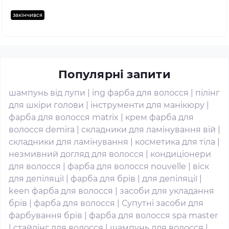
закінчився
Популярні запити
шампунь від лупи
|
ing фарба для волосся
|
пілінг
для шкіри голови
|
інструменти для манікюру
|
фарба для волосся matrix
|
крем фарба для
волосся demira
|
складники для ламінування вій
|
складники для ламінування
|
косметика для тіла
|
незмивний догляд для волосся
|
кондиціонери
для волосся
|
фарба для волосся nouvelle
|
віск
для депіляції
|
фарба для брів
|
для депіляції
|
keen фарба для волосся
|
засоби для укладання
брів
|
фарба для волосся
|
Супутні засоби для
фарбування брів
|
фарба для волосся spa master
|
стайлінг для волосся
|
шампунь для волосся
|