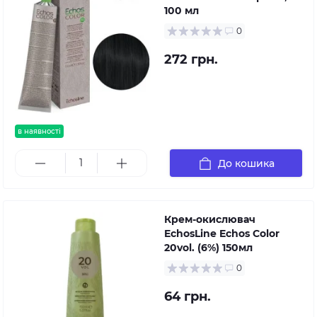
100 мл
0
272 грн.
в наявності
До кошика
Крем-окислювач
EchosLine Echos Color
20vol. (6%) 150мл
0
64 грн.