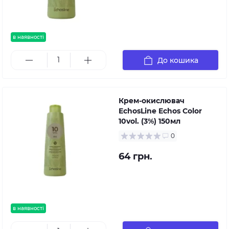
в наявності
До кошика
Крем-окислювач
EchosLine Echos Color
10vol. (3%) 150мл
0
64 грн.
в наявності