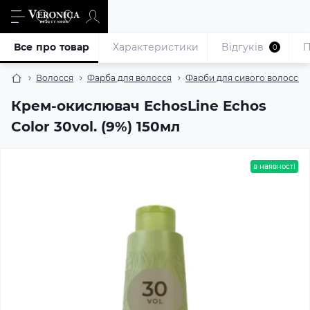
Все про товар
Характеристики
Відгуків
П
0
Волосся
Фарба для волосся
Фарби для сивого волосся
Крем-окислювач EchosLine Echos
Color 30vol. (9%) 150мл
в наявності