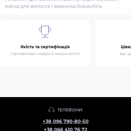
маска для волосся
|
вероніка бориспіль
Якість та сертифікація
Шви
Сертифіковані товари зі знаком якості
від 1 
ТЕЛЕФОНИ:
+38 096 790-80-50
+38 066 410 76 72