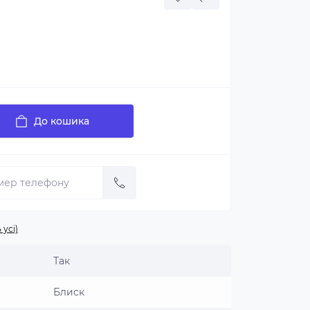
До кошика
 усі)
Так
Блиск