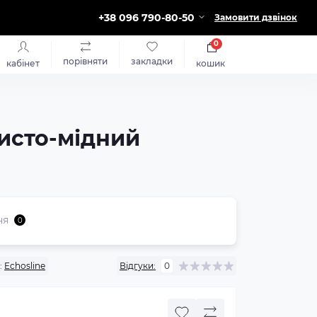
+38 096 790-80-50
Замовити дзвінок
0
порівняти
закладки
кабінет
кошик
исто-мідний
ня
0
:
Echosline
Відгуки:
0