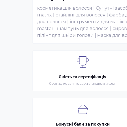
косметика для волосся
|
Супутні засо
matrix
|
стайлінг для волосся
|
фарба д
для волосся
|
інструменти для манік
master
|
шампунь для волосся
|
сиров
пілінг для шкіри голови
|
маска для в
Якість та сертифікація
Сертифіковані товари зі знаком якості
Бонусні бали за покупки