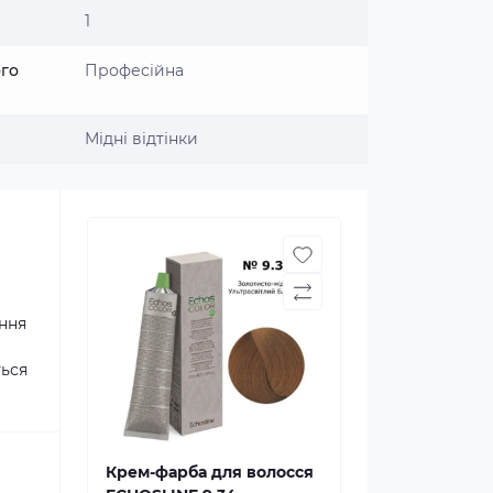
1
ого
Професійна
Мідні відтінки
ання
ться
Крем-фарба для волосся