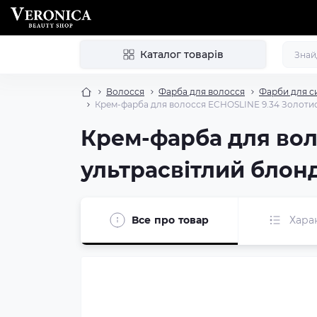
Каталог товарів
Волосся
Фарба для волосся
Фарби для с
Крем-фарба для волосся ECHOSLINE 9.34 Золотис
Крем-фарба для вол
ультрасвітлий блонд
Все про товар
Хара