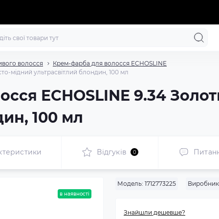
ивого волосся
Крем-фарба для волосся ECHOSLINE
то-мідний ультрасвітлий блондин, 100 мл
осся ECHOSLINE 9.34 Золот
ин, 100 мл
ктеристики
Відгуків
Питан
0
Модель:
1712773225
Виробник
в наявності
Знайшли дешевше?