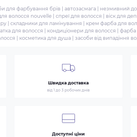
би для фарбування брів
|
автозасмага
|
незмивний до
ля волосся nouvelle
|
спреї для волосся
|
віск для деп
юру
|
складники для ламінування
|
крем фарба для вол
атка для волосся
|
кондиціонери для волосся
|
фарба
олосся
|
косметика для душа
|
засоби від випадіння в
Швидка доставка
від 1 до 3 робочих днів
Доступні ціни