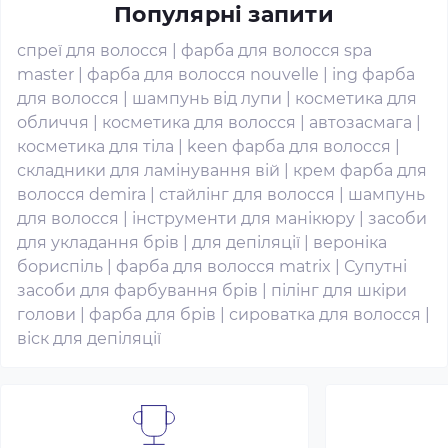
Популярні запити
спреї для волосся
|
фарба для волосся spa
master
|
фарба для волосся nouvelle
|
ing фарба
для волосся
|
шампунь від лупи
|
косметика для
обличчя
|
косметика для волосся
|
автозасмага
|
косметика для тіла
|
keen фарба для волосся
|
складники для ламінування вій
|
крем фарба для
волосся demira
|
стайлінг для волосся
|
шампунь
для волосся
|
інструменти для манікюру
|
засоби
для укладання брів
|
для депіляції
|
вероніка
бориспіль
|
фарба для волосся matrix
|
Супутні
засоби для фарбування брів
|
пілінг для шкіри
голови
|
фарба для брів
|
сироватка для волосся
|
віск для депіляції