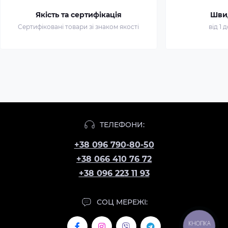
Якість та сертифікація
Шви
Сертифіковані товари зі знаком якості
від 1 
ТЕЛЕФОНИ:
+38 096 790-80-50
+38 066 410 76 72
+38 096 223 11 93
СОЦ МЕРЕЖІ:
КНОПКА