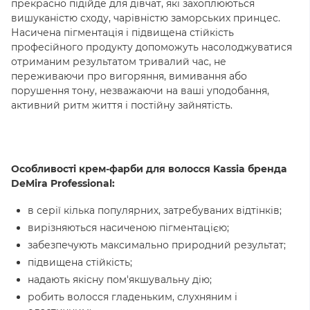
прекрасно підійде для дівчат, які захоплюються
вишуканістю сходу, чарівністю заморських принцес.
Насичена пігментація і підвищена стійкість
професійного продукту допоможуть насолоджуватися
отриманим результатом тривалий час, не
переживаючи про вигоряння, вимивання або
порушення тону, незважаючи на ваші уподобання,
активний ритм життя і постійну зайнятість.
Особливості крем-фарби для волосся Kassia бренда
DeMira Professional:
в серії кілька популярних, затребуваних відтінків;
вирізняються насиченою пігментацією;
забезпечують максимально природний результат;
підвищена стійкість;
надають якісну пом'якшувальну дію;
робить волосся гладеньким, слухняним і