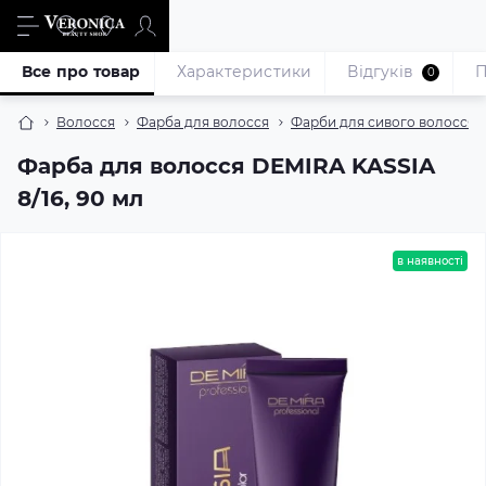
Все про товар
Характеристики
Відгуків
П
0
Волосся
Фарба для волосся
Фарби для сивого волосся
Фарба для волосся DEMIRA KASSIA
8/16, 90 мл
в наявності