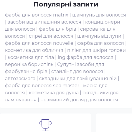
Популярні запити
фарба для волосся matrix
|
шампунь для волосся
|
засоби від випадіння волосся
|
кондиціонери
для волосся
|
фарба для брів
|
сироватка для
волосся
|
спреї для волосся
|
шампунь від лупи
|
фарба для волосся nouvelle
|
фарба для волосся
|
косметика для обличчя
|
пілінг для шкіри голови
|
косметика для тіла
|
ing фарба для волосся
|
вероніка бориспіль
|
Супутні засоби для
фарбування брів
|
стайлінг для волосся
|
автозасмага
|
складники для ламінування вій
|
фарба для волосся spa master
|
маска для
волосся
|
косметика для душа
|
складники для
ламінування
|
незмивний догляд для волосся