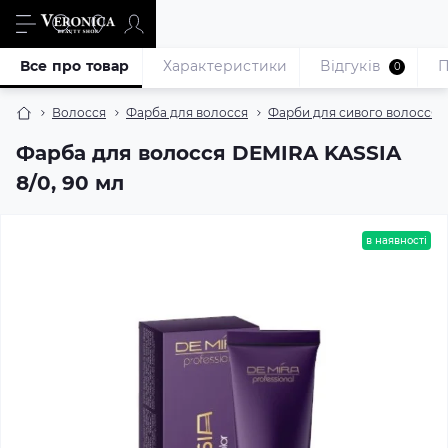
Все про товар
Характеристики
Відгуків
П
0
Волосся
Фарба для волосся
Фарби для сивого волосся
Фарба для волосся DEMIRA KASSIA
8/0, 90 мл
в наявності