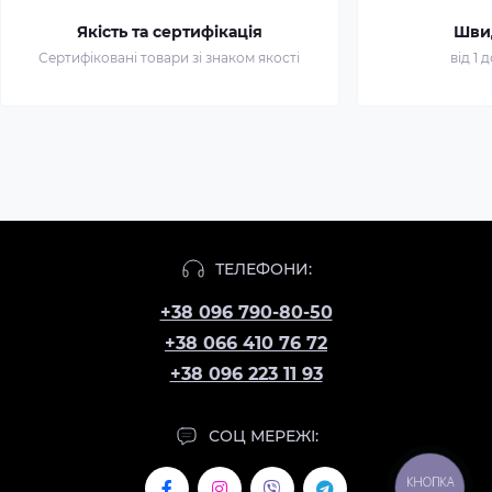
Якість та сертифікація
Шви
Сертифіковані товари зі знаком якості
від 1 
ТЕЛЕФОНИ:
+38 096 790-80-50
+38 066 410 76 72
+38 096 223 11 93
СОЦ МЕРЕЖІ:
КНОПКА