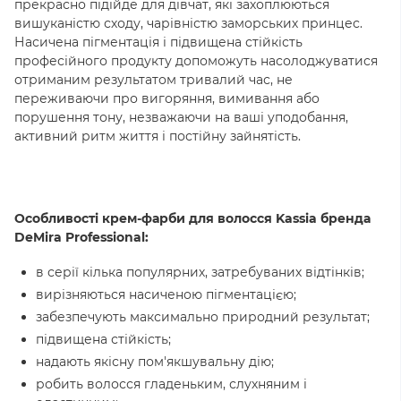
прекрасно підійде для дівчат, які захоплюються
вишуканістю сходу, чарівністю заморських принцес.
Насичена пігментація і підвищена стійкість
професійного продукту допоможуть насолоджуватися
отриманим результатом тривалий час, не
переживаючи про вигоряння, вимивання або
порушення тону, незважаючи на ваші уподобання,
активний ритм життя і постійну зайнятість.
Особливості крем-фарби для волосся Kassia бренда
DeMira Professional:
в серії кілька популярних, затребуваних відтінків;
вирізняються насиченою пігментацією;
забезпечують максимально природний результат;
підвищена стійкість;
надають якісну пом'якшувальну дію;
робить волосся гладеньким, слухняним і