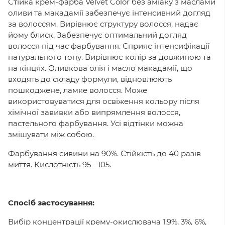
Стійка крем-фарба Velvet Color без аміаку з маслами
оливи та макадамії забезпечує інтенсивний догляд
за волоссям. Вирівнює структуру волосся, надає
йому блиск. Забезпечує оптимальний догляд
волосся під час фарбування. Сприяє інтенсифікації
натурального тону. Вирівнює колір за довжиною та
на кінцях. Оливкова олія і масло макадамії, що
входять до складу формули, відновлюють
пошкоджене, ламке волосся. Може
використовуватися для освіження кольору після
хімічної завивки або випрямлення волосся,
пастельного фарбування. Усі відтінки можна
змішувати між собою.
Фарбування сивини на 90%. Стійкість до 40 разів
миття. Кислотність 95 - 105.
Спосіб застосування:
Вибір концентрації крему-окислювача 1,9%, 3%, 6%,