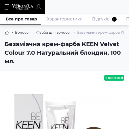
Все про товар
Характеристики
Відгуків
П
0
Волосся
Фарба для волосся
Безаміачна крем-фарба KEEN 
Безаміачна крем-фарба KEEN Velvet
Colour 7.0 Натуральний блондин, 100
мл.
в наявності