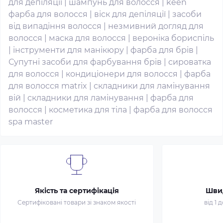
для депіляції
|
шампунь для волосся
|
keen
фарба для волосся
|
віск для депіляції
|
засоби
від випадіння волосся
|
незмивний догляд для
волосся
|
маска для волосся
|
вероніка бориспіль
|
інструменти для манікюру
|
фарба для брів
|
Супутні засоби для фарбування брів
|
сироватка
для волосся
|
кондиціонери для волосся
|
фарба
для волосся matrix
|
складники для ламінування
вій
|
складники для ламінування
|
фарба для
волосся
|
косметика для тіла
|
фарба для волосся
spa master
Якість та сертифікація
Шви
Сертифіковані товари зі знаком якості
від 1 