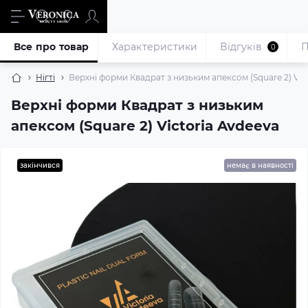
Все про товар
Характеристики
Відгуків
П
0
Нігті
Верхні форми Квадрат з низьким апексом (Square 2) Vic
Верхні форми Квадрат з низьким
апексом (Square 2) Victoria Avdeeva
закінчився
немає в наявності