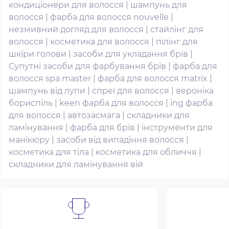
кондиціонери для волосся
|
шампунь для
волосся
|
фарба для волосся nouvelle
|
незмивний догляд для волосся
|
стайлінг для
волосся
|
косметика для волосся
|
пілінг для
шкіри голови
|
засоби для укладання брів
|
Супутні засоби для фарбування брів
|
фарба для
волосся spa master
|
фарба для волосся matrix
|
шампунь від лупи
|
спреї для волосся
|
вероніка
бориспіль
|
keen фарба для волосся
|
ing фарба
для волосся
|
автозасмага
|
складники для
ламінування
|
фарба для брів
|
інструменти для
манікюру
|
засоби від випадіння волосся
|
косметика для тіла
|
косметика для обличчя
|
складники для ламінування вій