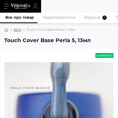
Все про товар
Характеристики
Відгуків
П
0
Нігті
Touch Cover Base Perla 5, 13мл
Touch Cover Base Perla 5, 13мл
в наявності