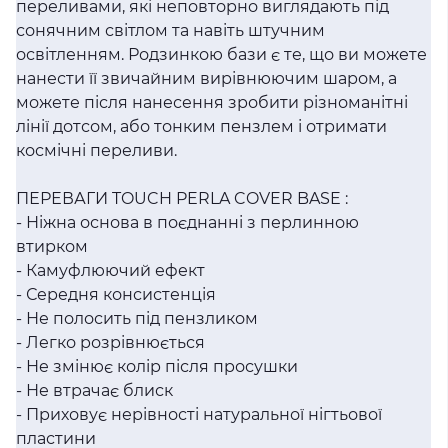
переливами, які неповторно виглядають під
сонячним світлом та навіть штучним
освітленням. Родзинкою бази є те, що ви можете
нанести її звичайним вирівнюючим шаром, а
можете після нанесення зробити різноманітні
лінії дотсом, або тонким пензлем і отримати
космічні переливи.
ПЕРЕВАГИ TOUCH PERLA COVER BASE :
- Ніжна основа в поєднанні з перлинною
втирком
- Камуфлюючий ефект
- Середня консистенція
- Не полосить під пензликом
- Легко розрівнюється
- Не змінює колір після просушки
- Не втрачає блиск
- Приховує нерівності натуральної нігтьової
пластини