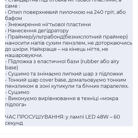
саме :
• Опил поверхневий пилочкою на 240 гріт, або
бафом
• Знежирення нігтьової пластини
• Нанесення дегідратору
• Праймер/ультрабонд(безкислотний праймер)
наносити напів сухим пензлем, не доторкаючись
до шкіри. Найкраще – на кінець нігтя, не
нашаровуючи.
- Підложка з еластичної бази (rubber або airy
base)
- Сушимо та знімаємо липкий шар з підложки
- Тонкий шар cover base, домальовуємо тонким
пензликом в зоні кутикули та бічних паралелях.
- Сушимо
- Виконуємо вирівнювання в техніці «мокра
підлога»
ЧАС ПРОСУШУВАННЯ: у лампі LED 48W – 60
секунд