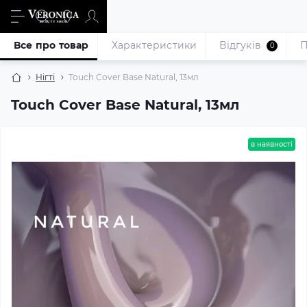
Все про товар
Характеристики
Відгуків
П
0
Нігті
Touch Cover Base Natural, 13мл
Touch Cover Base Natural, 13мл
в наявності