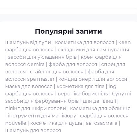
Популярні запити
шампунь від лупи
|
косметика для волосся
|
keen
фарба для волосся
|
складники для ламінування
|
засоби для укладання брів
|
крем фарба для
волосся demira
|
фарба для волосся
|
спреї для
волосся
|
стайлінг для волосся
|
фарба для
волосся spa master
|
кондиціонери для волосся
|
маска для волосся
|
косметика для тіла
|
ing
фарба для волосся
|
вероніка бориспіль
|
Супутні
засоби для фарбування брів
|
для депіляції
|
пілінг для шкіри голови
|
косметика для обличчя
|
інструменти для манікюру
|
фарба для волосся
nouvelle
|
косметика для душа
|
автозасмага
|
шампунь для волосся