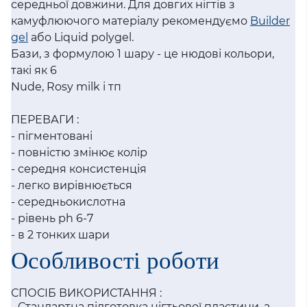
середньої довжини. Для довгих нігтів з
камуфлюючого матеріалу рекомендуємо
Builder
gel
або Liquid polygel.
Бази, з формулою 1 шару - це нюдові кольори,
такі як 6
Nude, Rosy milk і тп
ПЕРЕВАГИ :
- пігментовані
- повністю змінює колір
- середня консистенція
- легко вирівнюється
- середньокислотна
- рівень ph 6-7
- в 2 тонких шари
Особливості роботи
СПОСІБ ВИКОРИСТАННЯ :
- Стандартна підготовка нігтьової пластини, а