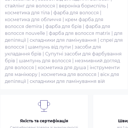
стайлінг для волосся
|
вероніка бориспіль
|
косметика для тіла
|
фарба для волосся
|
косметика для обличчя
|
крем фарба для
волосся demira
|
фарба для брів
|
фарба для
волосся nouvelle
|
фарба для волосся matrix
|
для
депіляції
|
складники для ламінування
|
спреї для
волосся
|
шампунь від лупи
|
засоби для
укладання брів
|
Супутні засоби для фарбування
брів
|
шампунь для волосся
|
незмивний догляд
для волосся
|
косметика для душа
|
інструменти
для манікюру
|
косметика для волосся
|
віск для
депіляції
|
складники для ламінування вій
Якість та сертифікація
Шви
Сертифіковані товари зі знаком якості
від 1 