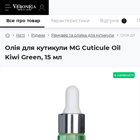
Все про товар
Характеристики
Відгуків
П
0
Нігті
Рідини
Ремувер та олійка для кутикули
Олія для к
Олія для кутикули MG Cuticule Oil
Kiwi Green, 15 мл
в наявності