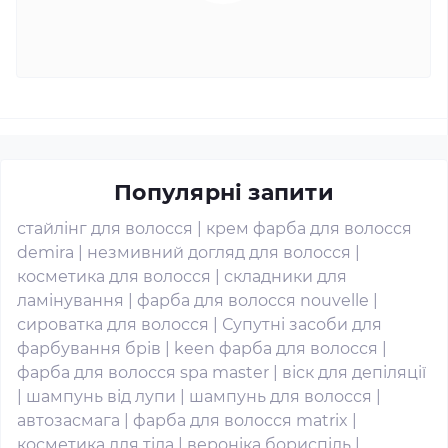
Популярні запити
стайлінг для волосся
|
крем фарба для волосся
demira
|
незмивний догляд для волосся
|
косметика для волосся
|
складники для
ламінування
|
фарба для волосся nouvelle
|
сироватка для волосся
|
Супутні засоби для
фарбування брів
|
keen фарба для волосся
|
фарба для волосся spa master
|
віск для депіляції
|
шампунь від лупи
|
шампунь для волосся
|
автозасмага
|
фарба для волосся matrix
|
косметика для тіла
|
вероніка бориспіль
|