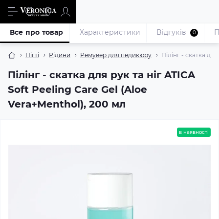
Все про товар
Характеристики
Відгуків
П
0
Нігті
Рідини
Ремувер для педикюру
Пілінг - скатка для
Пілінг - скатка для рук та ніг ATICA
Soft Peeling Care Gel (Aloe
Vera+Menthol), 200 мл
в наявності