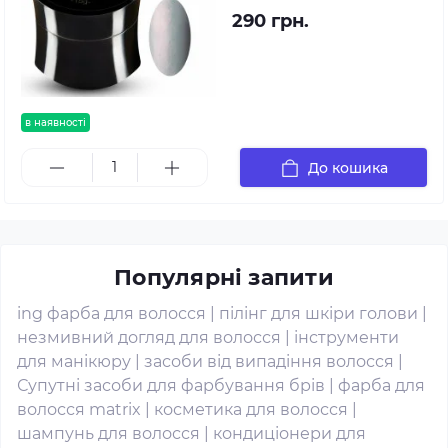
290 грн.
в наявності
До кошика
Популярні запити
ing фарба для волосся
|
пілінг для шкіри голови
|
незмивний догляд для волосся
|
інструменти
для манікюру
|
засоби від випадіння волосся
|
Супутні засоби для фарбування брів
|
фарба для
волосся matrix
|
косметика для волосся
|
шампунь для волосся
|
кондиціонери для