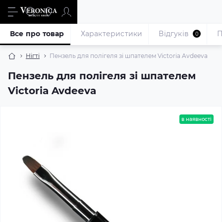
Все про товар
Характеристики
Відгуків
П
0
Нігті
Пензель для полігеля зі шпателем Victoria Avdeeva
Пензель для полігеля зі шпателем
Victoria Avdeeva
в наявності