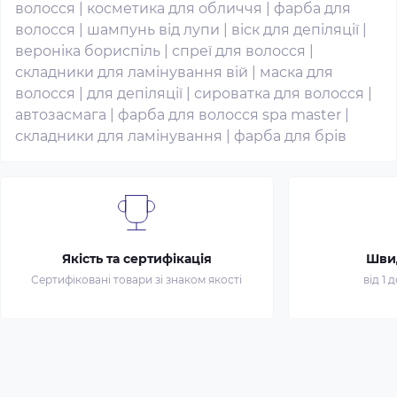
волосся
|
косметика для обличчя
|
фарба для
волосся
|
шампунь від лупи
|
віск для депіляції
|
вероніка бориспіль
|
спреї для волосся
|
складники для ламінування вій
|
маска для
волосся
|
для депіляції
|
сироватка для волосся
|
автозасмага
|
фарба для волосся spa master
|
складники для ламінування
|
фарба для брів
Якість та сертифікація
Шви
Сертифіковані товари зі знаком якості
від 1 