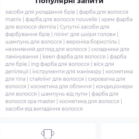
Популярні запити
засоби для укладання брів
|
фарба для волосся
matrix
|
фарба для волосся nouvelle
|
крем фарба
для волосся demira
|
Супутні засоби для
фарбування брів
|
пілінг для шкіри голови
|
шампунь для волосся
|
вероніка бориспіль
|
незмивний догляд для волосся
|
складники для
ламінування
|
keen фарба для волосся
|
фарба
для брів
|
ing фарба для волосся
|
віск для
депіляції
|
інструменти для манікюру
|
косметика
для тіла
|
стайлінг для волосся
|
сироватка для
волосся
|
косметика для обличчя
|
кондиціонери
для волосся
|
шампунь від лупи
|
фарба для
волосся spa master
|
косметика для волосся
|
засоби від випадіння волосся