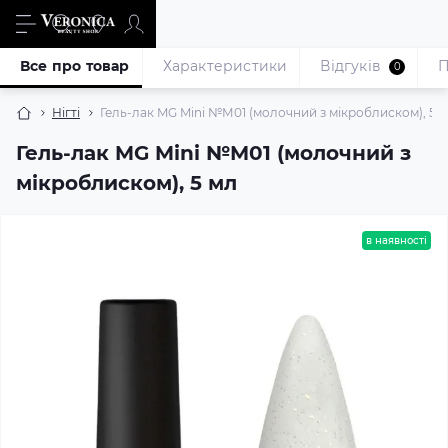
Все про товар
Характеристики
Відгуків
П
0
Нігті
Гель-лак MG Mini №М01 (молочний з мікроблиском), 5 
Гель-лак MG Mini №М01 (молочний з
мікроблиском), 5 мл
в наявності