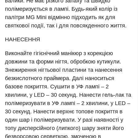
валики. Не має різкого запаху та швидко
полімеризується в лампі. Будь-який колір із
палітри MG Mini відмінно підходить як для
святкової події, так і для повсякденного життя.
НАНЕСЕННЯ
Виконайте гігієнічний манікюр з корекцією
довжини та форми нігтя, обробкою кутикули.
Знежирення нігтьової пластини та нанесення
безкислотного праймера. Далі наноситься
базове покриття. Сушити в УФ лампі – 2
хвилини, у LED – 30 секунд. Нанести гель-лак та
полімеризувати в УФ лампі – 2 хвилини, у LED –
30 секунд. Нанести верхнє топове покриття в
один шар і полімеризувати. У разі наявності у
топу дисперсійного (липкого) шару зняти його
безворсовою серветкою, змоченою в