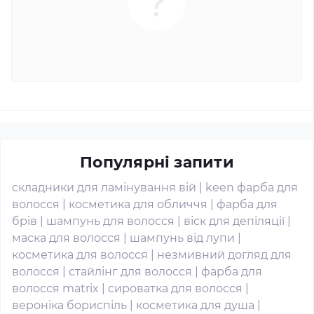
Популярні запити
складники для ламінування вій
|
keen фарба для
волосся
|
косметика для обличчя
|
фарба для
брів
|
шампунь для волосся
|
віск для депіляції
|
маска для волосся
|
шампунь від лупи
|
косметика для волосся
|
незмивний догляд для
волосся
|
стайлінг для волосся
|
фарба для
волосся matrix
|
сироватка для волосся
|
вероніка бориспіль
|
косметика для душа
|