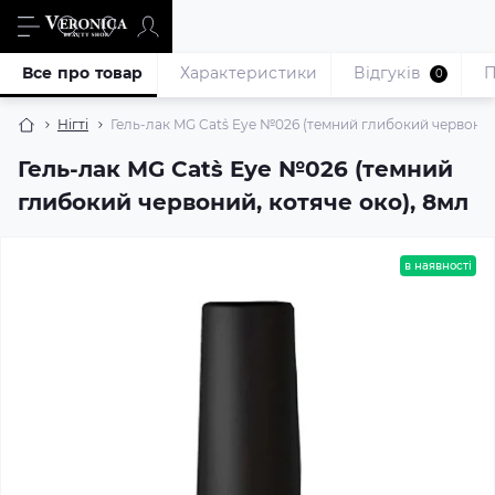
Все про товар
Характеристики
Відгуків
П
0
Нігті
Гель-лак MG Cat`s Eye №026 (темний глибокий червоний
Гель-лак MG Cat`s Eye №026 (темний
глибокий червоний, котяче око), 8мл
в наявності