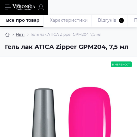
Все про товар
Характеристики
Відгуків
П
0
Нігті
Гель лак ATICA Zipper GPM204, 7,5 мл
Гель лак ATICA Zipper GPM204, 7,5 мл
в наявності