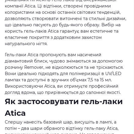
компанії Atica. Ці відтінки, створені провідними
колористами на основі останніх світових тенденцій,
дозволяють створювати витончені та стильні дизайни,
що ідеально пасують до будь-якого образу. Вибір на
користь гель-лаків Atica гарантує вам естетичне та
еластичне покриття з додатковим захистом
натурального нігтя.
Гель-лаки Atica пропонують вам насичений
діамантовий блиск, чудово знімаються за допомогою
розчину Remover, не відколюються та не тріскаються.
Вони ідеально підходять для полімеризації в UV/LED
лампах та доступні в зручних об’ємах 7,5 та 15 мл.
Використовуючи Atica, ви отримуєте професійний
догляд вдома, що прирівнюється до салонної якості.
Як застосовувати гель-лаки
Atica
Спершу нанесіть базовий шар, висушіть в лампі, а
потім – два шари обраного відтінку гель-лаку Atica,