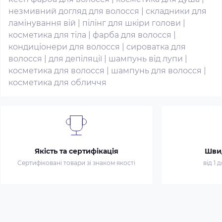
незмивний догляд для волосся
|
складники для
ламінування вій
|
пілінг для шкіри голови
|
косметика для тіла
|
фарба для волосся
|
кондиціонери для волосся
|
сироватка для
волосся
|
для депіляції
|
шампунь від лупи
|
косметика для волосся
|
шампунь для волосся
|
косметика для обличчя
Якість та сертифікація
Шви
Сертифіковані товари зі знаком якості
від 1 