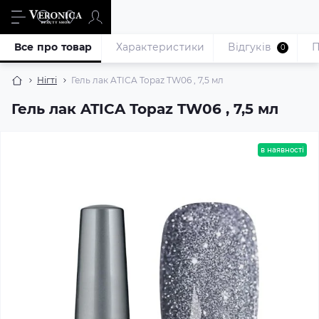
Все про товар
Характеристики
Відгуків
П
0
Нігті
Гель лак ATICA Topaz TW06 , 7,5 мл
Гель лак ATICA Topaz TW06 , 7,5 мл
в наявності