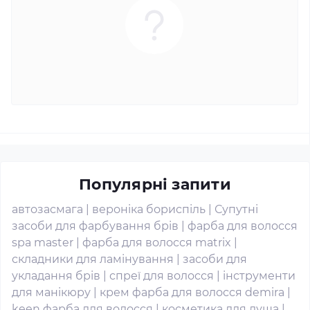
Популярні запити
автозасмага
|
вероніка бориспіль
|
Супутні
засоби для фарбування брів
|
фарба для волосся
spa master
|
фарба для волосся matrix
|
складники для ламінування
|
засоби для
укладання брів
|
спреї для волосся
|
інструменти
для манікюру
|
крем фарба для волосся demira
|
keen фарба для волосся
|
косметика для душа
|