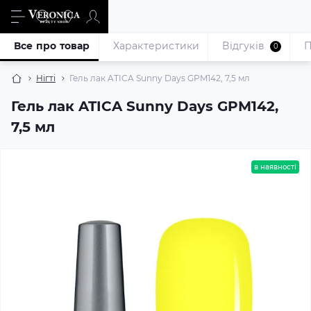
Все про товар
Характеристики
Відгуків
П
0
Нігті
Гель лак ATICA Sunny Days GPM142, 7,5 мл
Гель лак ATICA Sunny Days GPM142,
7,5 мл
в наявності