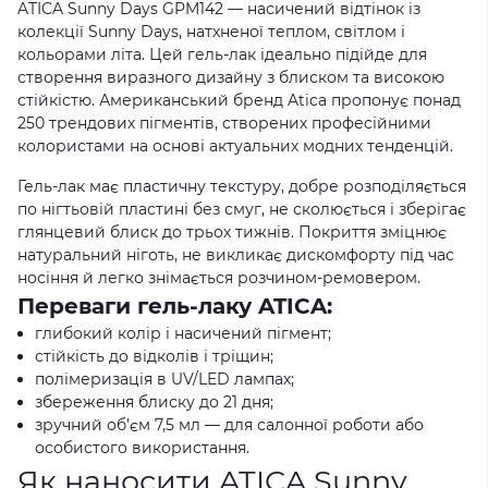
ATICA Sunny Days GPM142 — насичений відтінок із
колекції Sunny Days, натхненої теплом, світлом і
кольорами літа. Цей гель-лак ідеально підійде для
створення виразного дизайну з блиском та високою
стійкістю. Американський бренд Atica пропонує понад
250 трендових пігментів, створених професійними
колористами на основі актуальних модних тенденцій.
Гель-лак має пластичну текстуру, добре розподіляється
по нігтьовій пластині без смуг, не сколюється і зберігає
глянцевий блиск до трьох тижнів. Покриття зміцнює
натуральний ніготь, не викликає дискомфорту під час
носіння й легко знімається розчином-ремовером.
Переваги гель-лаку ATICA:
глибокий колір і насичений пігмент;
стійкість до відколів і тріщин;
полімеризація в UV/LED лампах;
збереження блиску до 21 дня;
зручний об’єм 7,5 мл — для салонної роботи або
особистого використання.
Як наносити ATICA Sunny