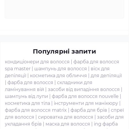
Популярні запити
кондиціонери для волосся
|
фарба для волосся
spa master
|
шампунь для волосся
|
віск для
депіляції
|
косметика для обличчя
|
для депіляції
|
фарба для волосся
|
складники для
ламінування вій
|
засоби від випадіння волосся
|
шампунь від лупи
|
фарба для волосся nouvelle
|
косметика для тіла
|
інструменти для манікюру
|
фарба для волосся matrix
|
фарба для брів
|
спреї
для волосся
|
сироватка для волосся
|
засоби для
укладання брів
|
маска для волосся
|
ing фарба