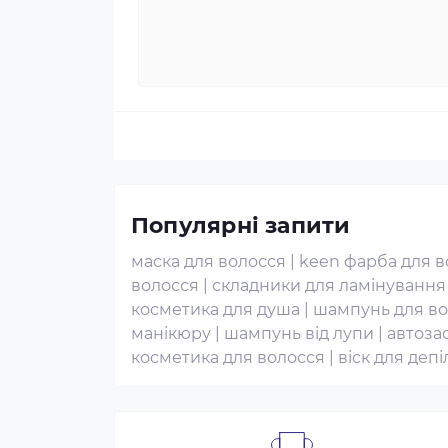
Популярні запити
маска для волосся
|
keen фарба для в
волосся
|
складники для ламінування 
косметика для душа
|
шампунь для во
манікюру
|
шампунь від лупи
|
автоза
косметика для волосся
|
віск для депі