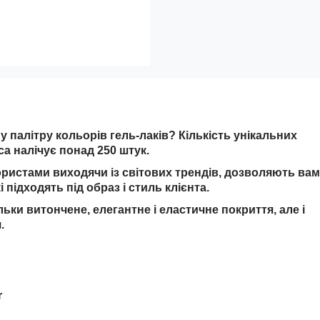
 палітру кольорів гель-лаків? Кількість унікальних
ca налічує понад 250 штук.
ористами виходячи із світових трендів, дозволяють вам
 підходять під образ і стиль клієнта.
льки витончене, елегантне і еластичне покриття, але і
.
r