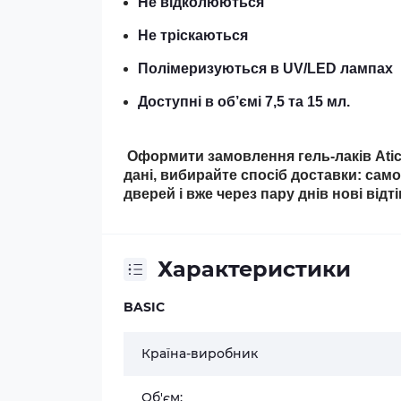
Не відколюються
Не тріскаються
Полімеризуються в UV/LED лампах
Доступні в об’ємі 7,5 та 15 мл.
Оформити замовлення гель-лаків Atica
дані, вибирайте спосіб доставки: сам
дверей і вже через пару днів нові відт
Характеристики
BASIC
Країна-виробник
Об'єм: