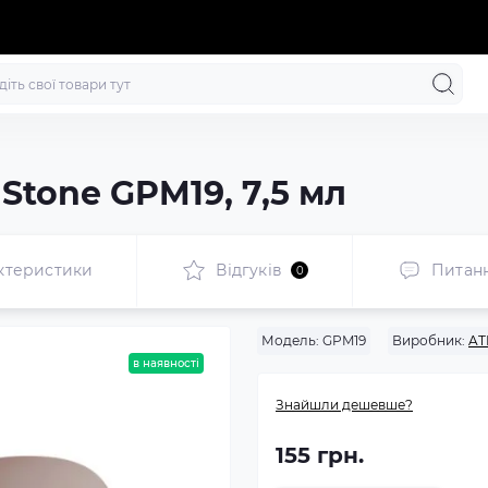
 Stone GPM19, 7,5 мл
ктеристики
Відгуків
Питан
0
Модель:
GPM19
Виробник:
AT
в наявності
Знайшли дешевше?
155 грн.