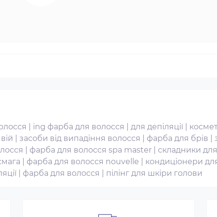
олосся
|
ing фарба для волосся
|
для депіляції
|
космет
вій
|
засоби від випадіння волосся
|
фарба для брів
|
лосся
|
фарба для волосся spa master
|
складники для
смага
|
фарба для волосся nouvelle
|
кондиціонери дл
ляції
|
фарба для волосся
|
пілінг для шкіри голови