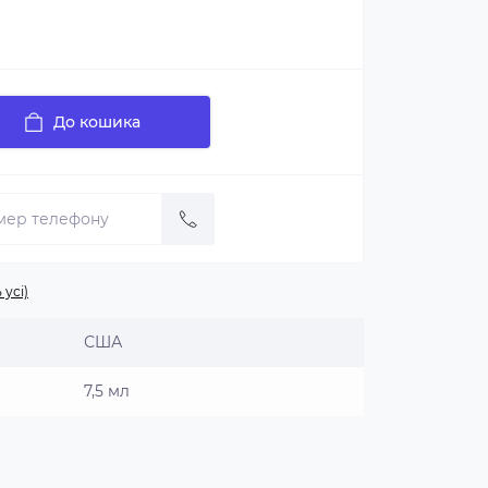
До кошика
 усі)
США
7,5 мл