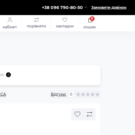
+38 096 790-80-50
Замовити дзвінок
0
порівняти
закладки
кабінет
кошик
ня
0
ICA
Відгуки:
0