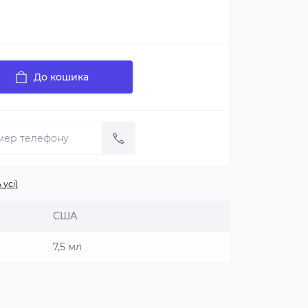
До кошика
 усі)
США
7,5 мл