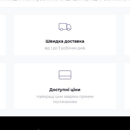
Швидка доставка
від 1 до 3 робочих днів
Доступні ціни
Найкращі ціни завдяки прямим
постачанням