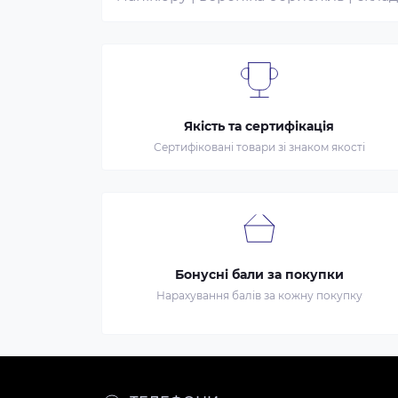
Якість та сертифікація
Сертифіковані товари зі знаком якості
Бонусні бали за покупки
Нарахування балів за кожну покупку