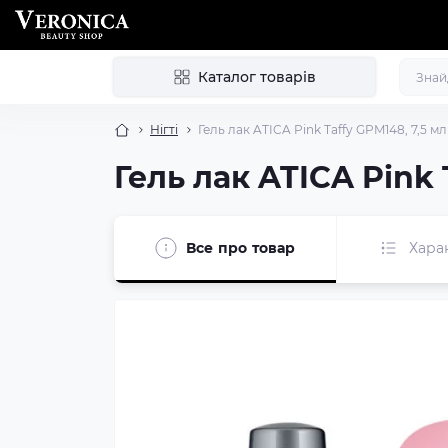
Каталог товарів
Нігті
Гель лак ATICA Pink Taffy GPM148, 7,5 мл
Гель лак ATICA Pink 
Все про товар
Хара