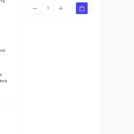
сть
ами
ж
авка