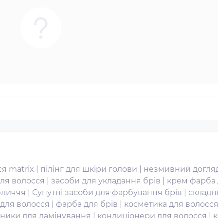
я matrix
|
пілінг для шкіри голови
|
незмивний догляд
для волосся
|
засоби для укладання брів
|
крем фарба 
бличчя
|
Супутні засоби для фарбування брів
|
складн
для волосся
|
фарба для брів
|
косметика для волосс
ники для ламінування
|
кондиціонери для волосся
|
к