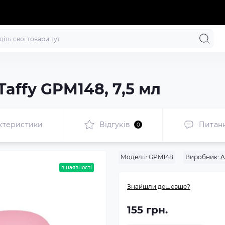
Taffy GPM148, 7,5 мл
ктеристики
Відгуків
Питан
0
Модель:
GPM148
Виробник:
A
в наявності
Знайшли дешевше?
155 грн.