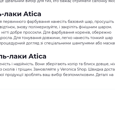
е ідеальний вибір для тих, хто бажає отримати салонну які
-лаки Atica
ля первинного фарбування нанесіть базовий шар, просушіть
відтінок, знову полімеризуйте, і закріпіть фінішним шаром.
 нігті добре просохли. Для фарбування коренів, обережно
ідросла. Для тонування довжини, легко нанесіть тонкий шар
япроцедурний догляд зі спеціальними шампунями або маск
ль-лаки Atica
сть і надійність. Вони зберігають колір та блиск довше, ні
ез сколів і тріщин. Замовляйте у Veronica Shop. Швидка дост
льної продукції зроблять ваш вибір безпомилковим. Деталі на