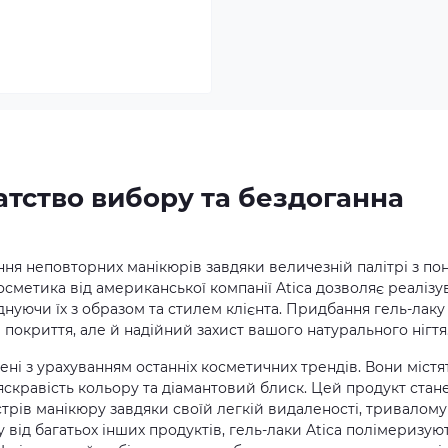
гатство вибору та бездоганна
ння неповторних манікюрів завдяки величезній палітрі з по
косметика від американської компанії Atica дозволяє реалізу
єднуючи їх з образом та стилем клієнта. Придбання гель-лаку
 покриття, але й надійний захист вашого натурального нігтя
ені з урахуванням останніх косметичних трендів. Вони містя
 яскравість кольору та діамантовий блиск. Цей продукт стан
рів манікюру завдяки своїй легкій видаленості, тривалому
у від багатьох інших продуктів, гель-лаки Atica полімеризую