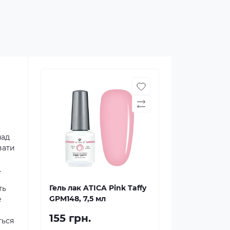
над
вати
.
Гель лак ATICA Pink Taffy
ть
GPM148, 7,5 мл
е
155 грн.
ться