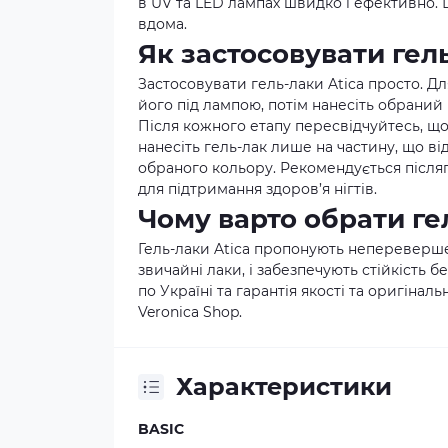
в UV та LED лампах швидко і ефективно. Ц
вдома.
Як застосовувати гель
Застосовувати гель-лаки Atica просто. Д
його під лампою, потім нанесіть обраний 
Після кожного етапу пересвідчуйтесь, що
нанесіть гель-лак лише на частину, що в
обраного кольору. Рекомендується післ
для підтримання здоров’я нігтів.
Чому варто обрати ге
Гель-лаки Atica пропонують неперевершені
звичайні лаки, і забезпечують стійкість б
по Україні та гарантія якості та оригіна
Veronica Shop
.
Характеристики
BASIC