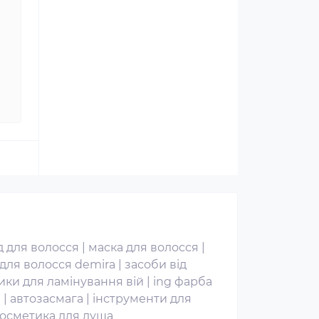
 для волосся
|
маска для волосся
|
для волосся demira
|
засоби від
ики для ламінування вій
|
ing фарба
я
|
автозасмага
|
інструменти для
осметика для душа