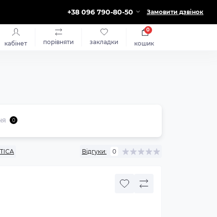
+38 096 790-80-50
Замовити дзвінок
0
порівняти
закладки
кабінет
кошик
ня
0
TICA
Відгуки:
0