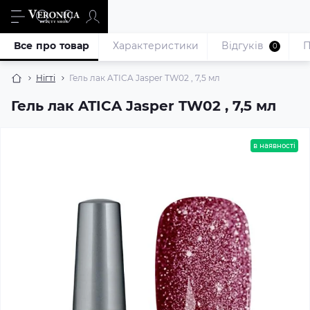
Все про товар
Характеристики
Відгуків
П
0
Нігті
Гель лак ATICA Jasper TW02 , 7,5 мл
Гель лак ATICA Jasper TW02 , 7,5 мл
в наявності