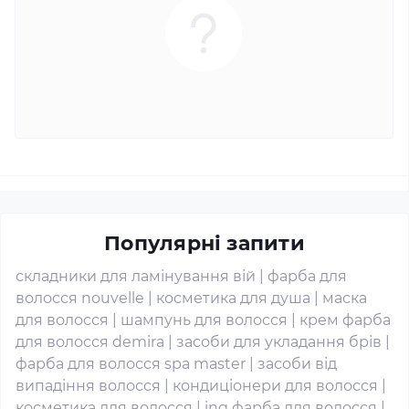
Популярні запити
складники для ламінування вій
|
фарба для
волосся nouvelle
|
косметика для душа
|
маска
для волосся
|
шампунь для волосся
|
крем фарба
для волосся demira
|
засоби для укладання брів
|
фарба для волосся spa master
|
засоби від
випадіння волосся
|
кондиціонери для волосся
|
косметика для волосся
|
ing фарба для волосся
|