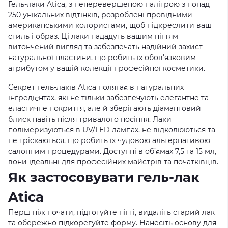
Гель-лаки Atica, з неперевершеною палітрою з понад
250 унікальних відтінків, розроблені провідними
американськими колористами, щоб підкреслити ваш
стиль і образ. Ці лаки нададуть вашим нігтям
витончений вигляд та забезпечать надійний захист
натуральної пластини, що робить їх обов'язковим
атрибутом у вашій колекції професійної косметики.
Секрет гель-лаків Atica полягає в натуральних
інгредієнтах, які не тільки забезпечують елегантне та
еластичне покриття, але й зберігають діамантовий
блиск навіть після тривалого носіння. Лаки
полімеризуються в UV/LED лампах, не відколюються та
не тріскаються, що робить їх чудовою альтернативою
салонним процедурами. Доступні в об’ємах 7,5 та 15 мл,
вони ідеальні для професійних майстрів та початківців.
Як застосовувати гель-лак
Atica
Перш ніж почати, підготуйте нігті, видаліть старий лак
та обережно підкорегуйте форму. Нанесіть основу для