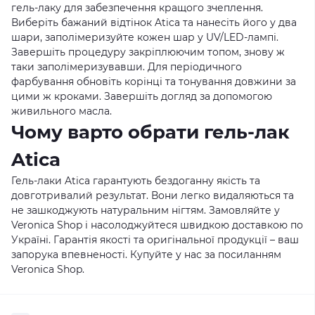
гель-лаку для забезпечення кращого зчеплення.
Виберіть бажаний відтінок Atica та нанесіть його у два
шари, заполімеризуйте кожен шар у UV/LED-лампі.
Завершіть процедуру закріплюючим топом, знову ж
таки заполімеризувавши. Для періодичного
фарбування обновіть корінці та тонування довжини за
цими ж кроками. Завершіть догляд за допомогою
живильного масла.
Чому варто обрати гель-лак
Atica
Гель-лаки Atica гарантують бездоганну якість та
довготривалий результат. Вони легко видаляються та
не зашкоджують натуральним нігтям. Замовляйте у
Veronica Shop і насолоджуйтеся швидкою доставкою по
Україні. Гарантія якості та оригінальної продукції – ваш
запорука впевненості. Купуйте у нас за посиланням
Veronica Shop
.