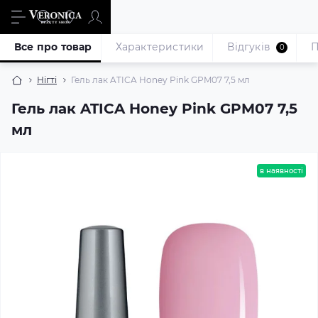
Все про товар
Характеристики
Відгуків
П
0
Нігті
Гель лак ATICA Honey Pink GPM07 7,5 мл
Гель лак ATICA Honey Pink GPM07 7,5
мл
в наявності