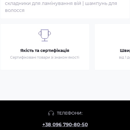
складники для ламінування вій
|
шампунь для
волосся
Якість та сертифікація
Шви
Сертифіковані товари зі знаком якості
від 1 
ТЕЛЕФОНИ:
+38 096 790-80-50