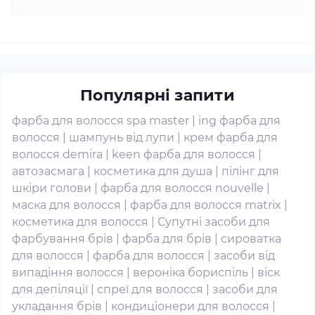
Популярні запити
фарба для волосся spa master
|
ing фарба для
волосся
|
шампунь від лупи
|
крем фарба для
волосся demira
|
keen фарба для волосся
|
автозасмага
|
косметика для душа
|
пілінг для
шкіри голови
|
фарба для волосся nouvelle
|
маска для волосся
|
фарба для волосся matrix
|
косметика для волосся
|
Супутні засоби для
фарбування брів
|
фарба для брів
|
сироватка
для волосся
|
фарба для волосся
|
засоби від
випадіння волосся
|
вероніка бориспіль
|
віск
для депіляції
|
спреї для волосся
|
засоби для
укладання брів
|
кондиціонери для волосся
|