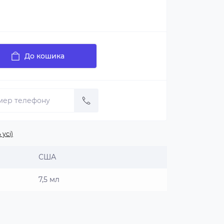
До кошика
 усі)
США
7,5 мл