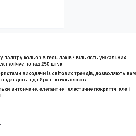
 палітру кольорів гель-лаків? Кількість унікальних
ca налічує понад 250 штук.
ористами виходячи із світових трендів, дозволяють вам
 підходять під образ і стиль клієнта.
льки витончене, елегантне і еластичне покриття, але і
.
r