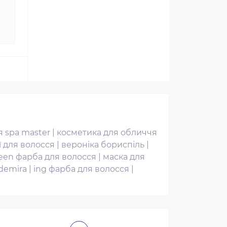
 spa master
|
косметика для обличчя
ї для волосся
|
вероніка бориспіль
|
een фарба для волосся
|
маска для
demira
|
ing фарба для волосся
|