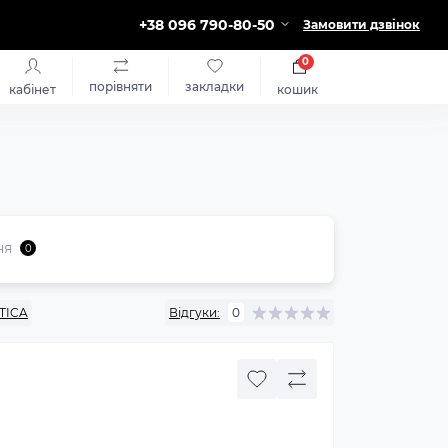
+38 096 790-80-50
Замовити дзвінок
0
порівняти
закладки
кабінет
кошик
ня
0
TICA
Відгуки:
0