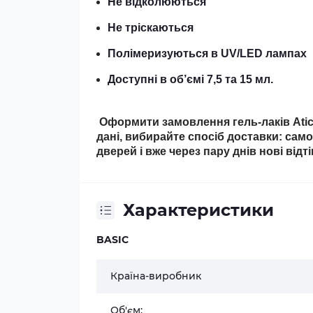
Не відколюються
Не тріскаються
Полімеризуються в UV/LED лампах
Доступні в об’ємі 7,5 та 15 мл.
Оформити замовлення гель-лаків Atica
дані, вибирайте спосіб доставки: сам
дверей і вже через пару днів нові відт
Характеристики
BASIC
Країна-виробник
Об'єм: