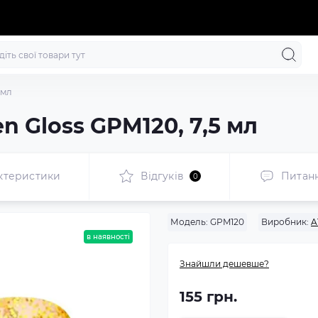
 мл
n Gloss GPM120, 7,5 мл
ктеристики
Відгуків
Питан
0
Модель:
GPM120
Виробник:
A
в наявності
Знайшли дешевше?
155 грн.