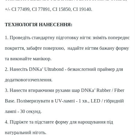
+/- CI 77499, CI 77891, CI 15850, CI 19140.
ТЕХНОЛОГІЯ НАНЕСЕННЯ:
1. Проведіть стандартну підготовку нігтя: зніміть попереднє
покриття, забафте поверхню, надайте нігтям бажану форму
та виконайте манікюр.
2. Нанесіть DNKa’ Ultrabond - безкислотний праймер для
додатковогозчеплення.
3. Нанести втираючими рухами шар DNKa’ Rubber / Fiber
Base. Полімеризувати в UV-лампі - 1 хв., LED / гібридній
лампі - 30 секунд.
4. Підріжте та підставте форму для нарощування під
натуральний ніготь.