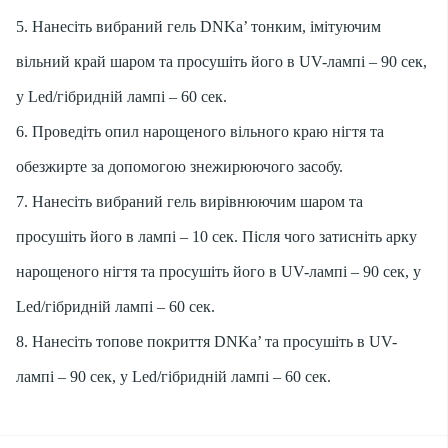
5. Нанесіть вибраний гель DNKa’ тонким, імітуючим
вільний край шаром та просушіть його в UV-лампі – 90 сек,
у Led/гібридній лампі – 60 сек.
6. Проведіть опил нарощеного вільного краю нігтя та
обезжирте за допомогою знежирюючого засобу.
7. Нанесіть вибраний гель вирівнюючим шаром та
просушіть його в лампі – 10 сек. Після чого затисніть арку
нарощеного нігтя та просушіть його в UV-лампі – 90 сек, у
Led/гібридній лампі – 60 сек.
8. Нанесіть топове покриття DNKa’ та просушіть в UV-
лампі – 90 сек, у Led/гібридній лампі – 60 сек.