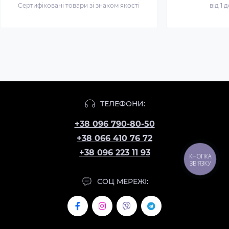
Сертифіковані товари зі знаком якості
від 1 
ТЕЛЕФОНИ:
+38 096 790-80-50
+38 066 410 76 72
+38 096 223 11 93
КНОПКА
ЗВ'ЯЗКУ
СОЦ МЕРЕЖІ: