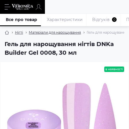
Все про товар
Характеристики
Відгуків
П
0
Нігті
Матеріали для нарощування
Гель для нарощування н
Гель для нарощування нігтів DNKa
Builder Gel 0008, 30 мл
в наявності