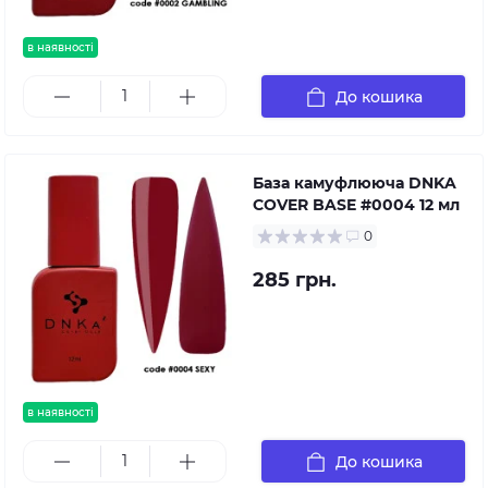
в наявності
До кошика
База камуфлююча DNKA
COVER BASE #0004 12 мл
0
285 грн.
в наявності
До кошика