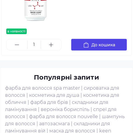
в наявності
До кошика
Популярні запити
фарба для волосся spa master
|
сироватка для
волосся
|
косметика для душа
|
косметика для
обличчя
|
фарба для брів
|
складники для
ламінування
|
вероніка бориспіль
|
спреї для
волосся
|
фарба для волосся nouvelle
|
шампунь
для волосся
|
автозасмага
|
складники для
ламінування вій
|
маска для волосся
|
keen