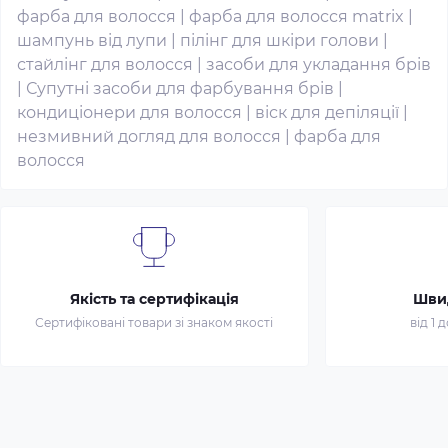
фарба для волосся
|
фарба для волосся matrix
|
шампунь від лупи
|
пілінг для шкіри голови
|
стайлінг для волосся
|
засоби для укладання брів
|
Супутні засоби для фарбування брів
|
кондиціонери для волосся
|
віск для депіляції
|
незмивний догляд для волосся
|
фарба для
волосся
Якість та сертифікація
Шви
Сертифіковані товари зі знаком якості
від 1 