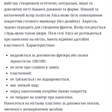
майстру створювати естетичні, натуральні, міцні та
довговічні нігті бажаної довжини та форми. Ніжний та
витончений колір полігеля
Atica
може бути повноцінним
покриттям готового манікюру (без дизайну). Акрігель
чудово підходить для створення френча. Колір поєднується
з будь-яким тоном шкіри. Полі
гелі Atica
не розтікаються
при нанесенні на ніготь, мають відмінні адгезійні
властивості. Характеристики:
видаляється за допомогою фрезера або пилки
зернистістю 100/100;
не пече при сушінні в лампі;
пластичний;
не тріскається і не відшаровується;
має липкий шар;
перед нанесенням потрібне базове покриття;
не твердне на повітрі при нанесенні.
Наноситься на нігтьову пластину за допомогою пензля,
змоченого знежирюючим засобом.