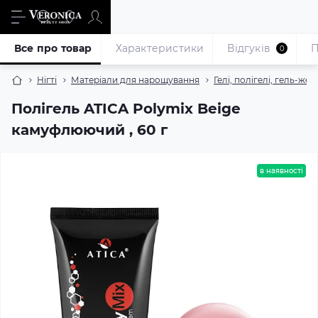
Все про товар
Характеристики
Відгуків
П
0
Нігті
Матеріали для нарощування
Гелі, полігелі, гель-жел
Полігель ATICA Polymix Beige
камуфлюючий , 60 г
в наявності