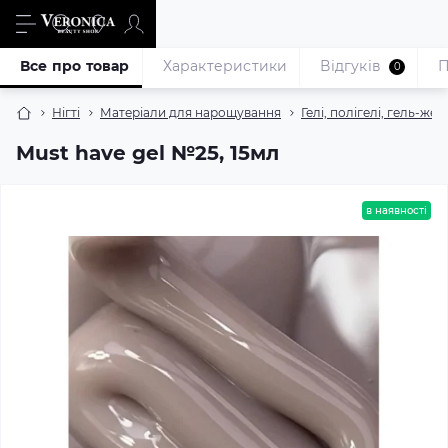
Все про товар
Характеристики
Відгуків
П
0
Нігті
Матеріали для нарощування
Гелі, полігелі, гель-жел
Must have gel №25, 15мл
в наявності