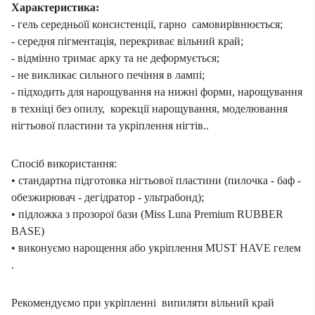
Характеристика:
- гель середньоїї консистенції, гарно самовирівнюється;
- середня пігментація, перекриває вільний край;
- відмінно тримає арку та не деформується;
- не викликає сильного печіння в лампі;
- підходить для нарощування на нижні форми, нарощування
в техніці без опилу, корекції нарощування, моделювання
нігтьової пластини та укріплення нігтів..
Спосіб використання:
• стандартна підготовка нігтьової пластини (пилочка - баф -
обезжирювач - дегідратор - ультрабонд);
• підложка з прозорої бази (Miss Luna Premium RUBBER
BASE)
• виконуємо нарощення або укріплення MUST HAVE гелем
.
Рекомендуємо при укріпленні випиляти вільний край