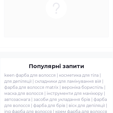
Популярні запити
keen фарба для волосся
|
косметика для тіла
|
для депіляції
|
складники для ламінування вій
|
фарба для волосся matrix
|
вероніка бориспіль
|
маска для волосся
|
інструменти для манікюру
|
автозасмага
|
засоби для укладання брів
|
фарба
для волосся
|
фарба для брів
|
віск для депіляції
|
ing фарба для волосся
|
крем фарба для волосся