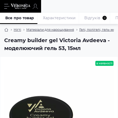
Все про товар
Характеристики
Відгуків
П
0
Нігті
Матеріали для нарощування
Гелі, полігелі, гель-жел
Creamy builder gel Victoria Avdeeva -
моделюючий гель 53, 15мл
в наявності