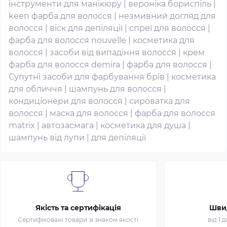
інструменти для манікюру
|
вероніка бориспіль
|
keen фарба для волосся
|
незмивний догляд для
волосся
|
віск для депіляції
|
спреї для волосся
|
фарба для волосся nouvelle
|
косметика для
волосся
|
засоби від випадіння волосся
|
крем
фарба для волосся demira
|
фарба для волосся
|
Супутні засоби для фарбування брів
|
косметика
для обличчя
|
шампунь для волосся
|
кондиціонери для волосся
|
сироватка для
волосся
|
маска для волосся
|
фарба для волосся
matrix
|
автозасмага
|
косметика для душа
|
шампунь від лупи
|
для депіляції
Якість та сертифікація
Шви
Сертифіковані товари зі знаком якості
від 1 