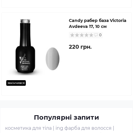
Candy рабер база Victoria
Avdeeva 17, 10 см
0
220 грн.
закінчився
Популярні запити
косметика для тіла
|
ing фарба для волосся
|