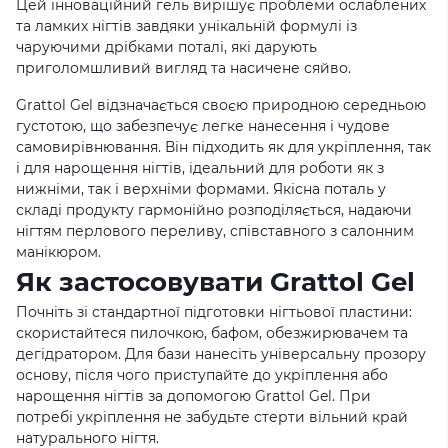
Цей інноваційний гель вирішує проблеми ослаблених
та ламких нігтів завдяки унікальній формулі із
чаруючими дрібками поталі, які дарують
приголомшливий вигляд та насичене сяйво.
Grattol Gel відзначається своєю природною середньою
густотою, що забезпечує легке нанесення і чудове
самовирівнювання. Він підходить як для укріплення, так
і для нарощення нігтів, ідеальний для роботи як з
нижніми, так і верхніми формами. Якісна поталь у
складі продукту гармонійно розподіляється, надаючи
нігтям перлового переливу, співставного з салонним
манікюром.
Як застосовувати Grattol Gel
Почніть зі стандартної підготовки нігтьової пластини:
скористайтеся пилочкою, бафом, обезжирювачем та
дегідратором. Для бази нанесіть універсальну прозору
основу, після чого приступайте до укріплення або
нарощення нігтів за допомогою Grattol Gel. При
потребі укріплення не забудьте стерти вільний край
натурального нігтя.