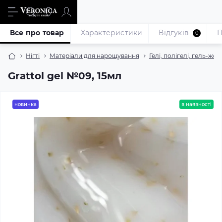
Все про товар
Характеристики
Відгуків
П
0
Нігті
Матеріали для нарощування
Гелі, полігелі, гель-жел
Grattol gel №09, 15мл
новинка
в наявності