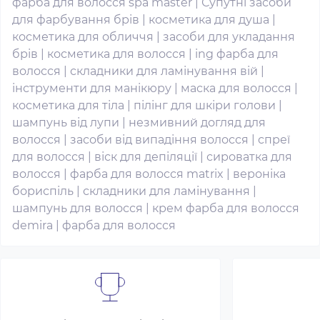
фарба для волосся spa master
|
Супутні засоби
для фарбування брів
|
косметика для душа
|
косметика для обличчя
|
засоби для укладання
брів
|
косметика для волосся
|
ing фарба для
волосся
|
складники для ламінування вій
|
інструменти для манікюру
|
маска для волосся
|
косметика для тіла
|
пілінг для шкіри голови
|
шампунь від лупи
|
незмивний догляд для
волосся
|
засоби від випадіння волосся
|
спреї
для волосся
|
віск для депіляції
|
сироватка для
волосся
|
фарба для волосся matrix
|
вероніка
бориспіль
|
складники для ламінування
|
шампунь для волосся
|
крем фарба для волосся
demira
|
фарба для волосся