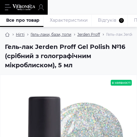
Все про товар
Характеристики
Відгуків
П
0
Нігті
Гель-лаки, бази, топи
Jerden Proff
Гель-лак Jerden
Гель-лак Jerden Proff Gel Polish №16
(срібний з голографічним
мікроблиском), 5 мл
в наявності