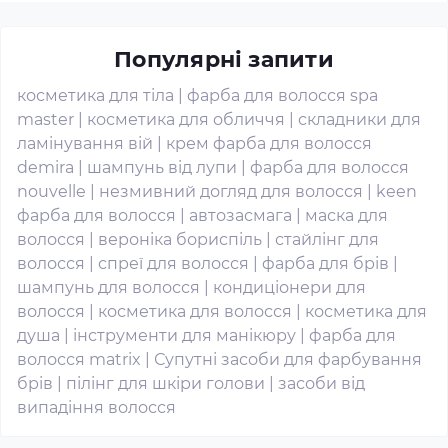
Популярні запити
косметика для тіла
|
фарба для волосся spa
master
|
косметика для обличчя
|
складники для
ламінування вій
|
крем фарба для волосся
demira
|
шампунь від лупи
|
фарба для волосся
nouvelle
|
незмивний догляд для волосся
|
keen
фарба для волосся
|
автозасмага
|
маска для
волосся
|
вероніка бориспіль
|
стайлінг для
волосся
|
спреї для волосся
|
фарба для брів
|
шампунь для волосся
|
кондиціонери для
волосся
|
косметика для волосся
|
косметика для
душа
|
інструменти для манікюру
|
фарба для
волосся matrix
|
Супутні засоби для фарбування
брів
|
пілінг для шкіри голови
|
засоби від
випадіння волосся