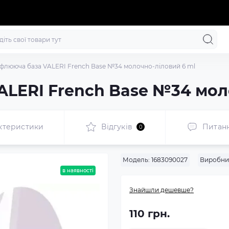
флююча база VALERI French Base №34 молочно-ліловий 6 ml
LERI French Base №34 мол
ктеристики
Відгуків
Питан
0
Модель:
1683090027
Виробни
в наявності
Знайшли дешевше?
110 грн.