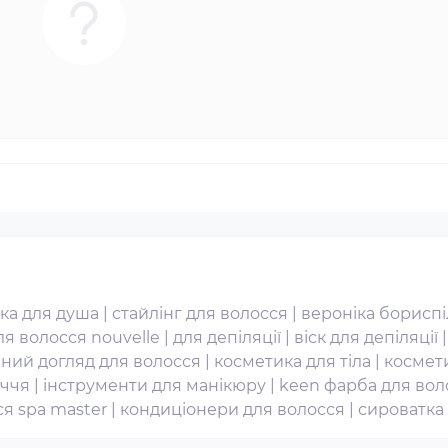
ка для душа
|
стайлінг для волосся
|
вероніка бориспі
я волосся nouvelle
|
для депіляції
|
віск для депіляції
ний догляд для волосся
|
косметика для тіла
|
космет
иччя
|
інструменти для манікюру
|
keen фарба для вол
я spa master
|
кондиціонери для волосся
|
сироватка