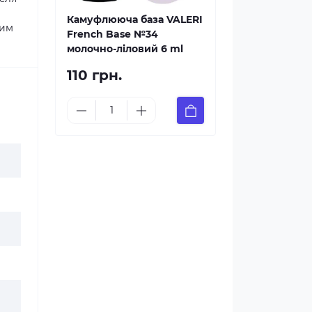
Камуфлююча база VALERI
вим
French Base №34
молочно-ліловий 6 ml
110 грн.