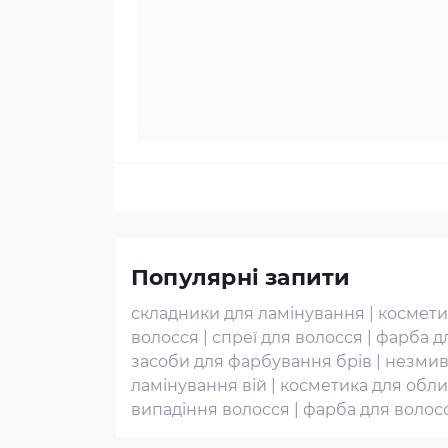
Популярні запити
складники для ламінування
|
космети
волосся
|
спреї для волосся
|
фарба дл
засоби для фарбування брів
|
незмив
ламінування вій
|
косметика для обл
випадіння волосся
|
фарба для волосс