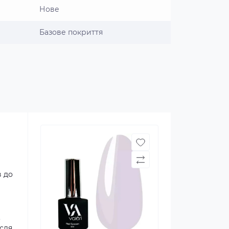
Нове
Базове покриття
в до
.
ісля