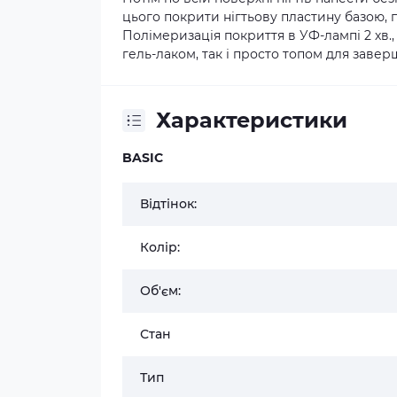
цього покрити нігтьову пластину базою, п
Полімеризація покриття в УФ-лампі 2 хв.,
гель-лаком, так і просто топом для заверш
Характеристики
BASIC
Відтінок:
Колір:
Об'єм:
Стан
Тип