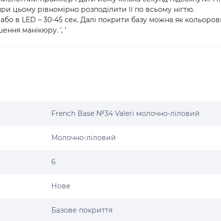
ри цьому рівномірно розподілити її по всьому нігтю.
 або в LED – 30-45 сек. Далі покрити базу можна як кольоро
ення манікюру. ', '
French Base №34 Valeri молочно-ліловий
Молочно-ліловий
6
Нове
Базове покриття