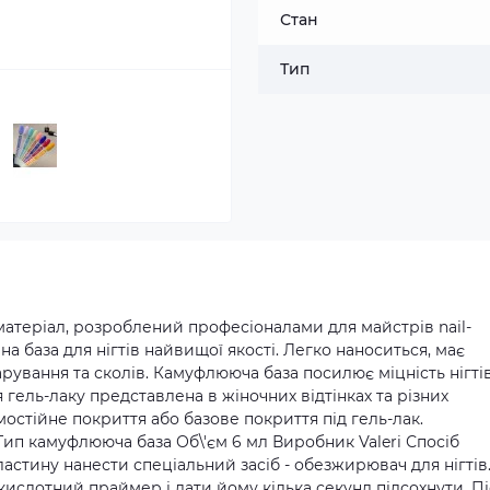
Стан
Тип
 матеріал, розроблений професіоналами для майстрів nail-
ійна база для нігтів найвищої якості. Легко наноситься, має
арування та сколів. Камуфлююча база посилює міцність нігті
гель-лаку представлена в жіночних відтінках та різних
остійне покриття або базове покриття під гель-лак.
ип камуфлююча база Об\'єм 6 мл Виробник Valeri Спосіб
ластину нанести спеціальний засіб - обезжирювач для нігтів
зкислотний праймер і дати йому кілька секунд підсохнути. П