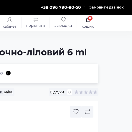
+38 096 790-80-50
Замовити дзвінок
0
порівняти
закладки
кабінет
кошик
очно-ліловий 6 ml
ня
0
к:
Valeri
Відгуки:
0