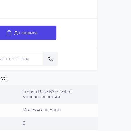
До кошика
 усі)
French Base №34 Valeri
молочно-ліловий
Молочно-ліловий
6