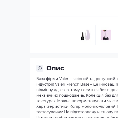
Опис
База фірми Valeri – якісний та доступний
індустрії! Valeri French Base – це інновац
відмінну адгезію, тому носиться без відш
механічних пошкоджень. Колекція баз для 
текстурах. Можна використовувати як сам
Характеристики Колір молочно-ліловий Т
застосування: На підготовлену нігтьову п
Потім по всій поверхні нігтів нанести бе