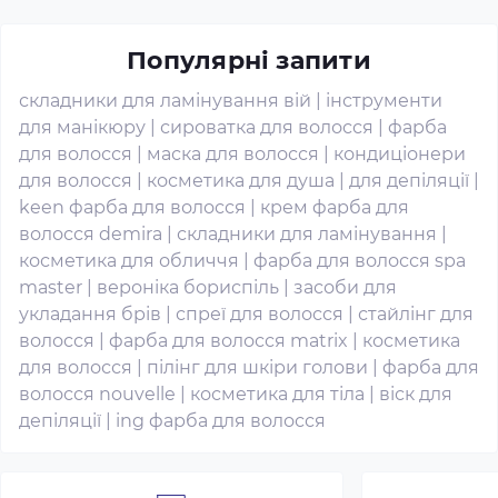
Популярні запити
складники для ламінування вій
|
інструменти
для манікюру
|
сироватка для волосся
|
фарба
для волосся
|
маска для волосся
|
кондиціонери
для волосся
|
косметика для душа
|
для депіляції
|
keen фарба для волосся
|
крем фарба для
волосся demira
|
складники для ламінування
|
косметика для обличчя
|
фарба для волосся spa
master
|
вероніка бориспіль
|
засоби для
укладання брів
|
спреї для волосся
|
стайлінг для
волосся
|
фарба для волосся matrix
|
косметика
для волосся
|
пілінг для шкіри голови
|
фарба для
волосся nouvelle
|
косметика для тіла
|
віск для
депіляції
|
ing фарба для волосся