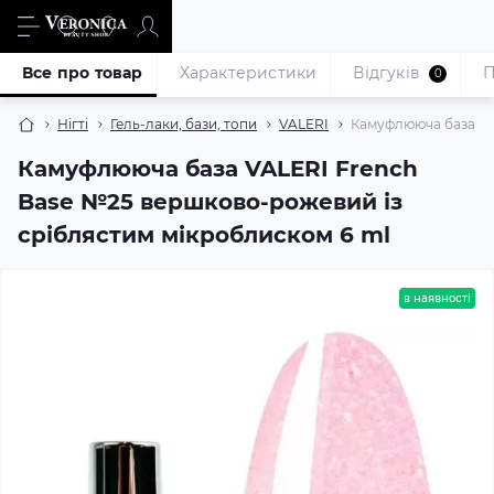
Все про товар
Характеристики
Відгуків
П
0
Нігті
Гель-лаки, бази, топи
VALERI
Камуфлююча база VA
Камуфлююча база VALERI French
Base №25 вершково-рожевий із
сріблястим мікроблиском 6 ml
в наявності