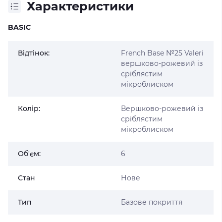
Характеристики
BASIC
Відтінок:
French Base №25 Valeri
вершково-рожевий із
сріблястим
мікроблиском
Колір:
Вершково-рожевий із
сріблястим
мікроблиском
Об'єм:
6
Стан
Нове
Тип
Базове покриття