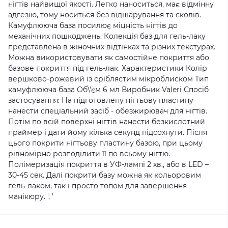
нігтів найвищої якості. Легко наноситься, має відмінну
адгезію, тому носиться без відшарування та сколів.
Камуфлююча база посилює міцність нігтів до
механічних пошкоджень. Колекція баз для гель-лаку
представлена в жіночних відтінках та різних текстурах.
Можна використовувати як самостійне покриття або
базове покриття під гель-лак. Характеристики Колір
вершково-рожевий із сріблястим мікроблиском Тип
камуфлююча база Об\'єм 6 мл Виробник Valeri Спосіб
застосування: На підготовлену нігтьову пластину
нанести спеціальний засіб - обезжирювач для нігтів.
Потім по всій поверхні нігтів нанести безкислотний
праймер і дати йому кілька секунд підсохнути. Після
цього покрити нігтьову пластину базою, при цьому
рівномірно розподілити її по всьому нігтю.
Полімеризація покриття в УФ-лампі 2 хв., або в LED –
30-45 сек. Далі покрити базу можна як кольоровим
гель-лаком, так і просто топом для завершення
манікюру. ', '