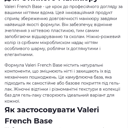
Valeri French Base - це крок до професійного догляду за
вашими нігтями вдома. Цей інноваційний продукт
сприяє збереженню довговічності манікюру завдяки
найвищій якості формули. Він забезпечує відмінне
зчеплення з нігтевою пластиною, тим самим
запобігаючи відшаруванню та сколам. Ніжно-рожевий
колір із срібним мікроблиском надає нігтям
особливого шарму, роблячи їх доглянутими і
елегантними.
Формула Valeri French Base містить натуральні
компоненти, що зміцнюють нігті і захищають їх від
механічних пошкоджень. Це камуфлююча база, яка
підходить як самостійне або базове покриття під гель-
лак. Жіночні відтінки і різноманітні текстури в колекції
баз для гель-лаку створюють ідеальний варіант для
кожної.
Як застосовувати Valeri
French Base