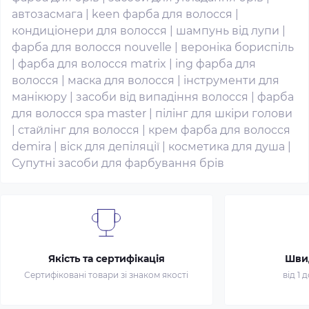
автозасмага
|
keen фарба для волосся
|
кондиціонери для волосся
|
шампунь від лупи
|
фарба для волосся nouvelle
|
вероніка бориспіль
|
фарба для волосся matrix
|
ing фарба для
волосся
|
маска для волосся
|
інструменти для
манікюру
|
засоби від випадіння волосся
|
фарба
для волосся spa master
|
пілінг для шкіри голови
|
стайлінг для волосся
|
крем фарба для волосся
demira
|
віск для депіляції
|
косметика для душа
|
Супутні засоби для фарбування брів
Якість та сертифікація
Шви
Сертифіковані товари зі знаком якості
від 1 