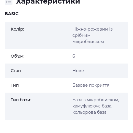
Характеристики
BASIC
Колір:
Ніжно-рожевий із
срібним
мікроблиском
Об'єм:
6
Стан
Нове
Тип
Базове покриття
Тип бази:
База з мікроблиском,
камуфлююча база,
кольорова база