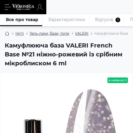
Все про товар
Характеристики
Відгуків
П
0
Нігті
Гель-лаки, бази, топи
VALERI
Камуфлююча база VA
Камуфлююча база VALERI French
Base №21 ніжно-рожевий із срібним
мікроблиском 6 ml
в наявності