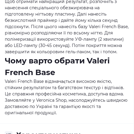
Щоб отримати найкращий результат, розпочніть з
нанесення спеціального обезжирювача на
підготовлену нігтьову пластину. Далі нанесіть
безкислотний праймер і дайте йому кілька секунд
підсохнути. Після цього нанесіть базу Valeri French Base,
рівномірно розподіляючи її по всьому нігтю. Для
полімеризації використовуйте УФ-лампу (2 хвилини)
або LED-лампу (30-45 секунд). Потім покриття можна
завершити як кольоровим гель-лаком, так і топом.
Чому варто обрати Valeri
French Base
Valeri French Base відзначається високою якістю,
стійким результатом та багатством текстур і відтінків.
Це справжня професійна косметика, доступна вдома.
Замовляйте у
Veronica Shop
, насолоджуйтесь швидкою
доставкою по Україні та гарантією якості та
оригінальної продукції.